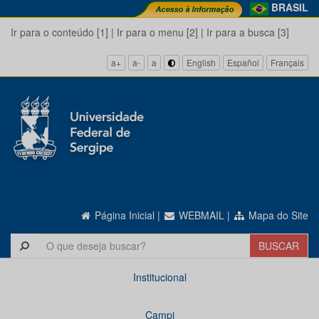
BRASIL
Ir para o conteúdo [1]
|
Ir para o menu [2]
|
Ir para a busca [3]
a+
a-
a
English
Español
Français
Página Inicial
|
WEBMAIL
|
Mapa do Site
Institucional
Campi