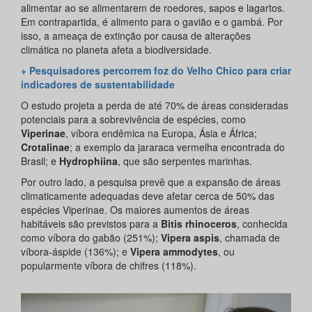
alimentar ao se alimentarem de roedores, sapos e lagartos.
Em contrapartida, é alimento para o gavião e o gambá. Por
isso, a ameaça de extinção por causa de alterações
climática no planeta afeta a biodiversidade.
+ Pesquisadores percorrem foz do Velho Chico para criar
indicadores de sustentabilidade
O estudo projeta a perda de até 70% de áreas consideradas
potenciais para a sobrevivência de espécies, como
Viperinae
, víbora endêmica na Europa, Ásia e África;
Crotalinae
; a exemplo da jararaca vermelha encontrada do
Brasil; e
Hydrophiina
, que são serpentes marinhas.
Por outro lado, a pesquisa prevê que a expansão de áreas
climaticamente adequadas deve afetar cerca de 50% das
espécies Viperinae. Os maiores aumentos de áreas
habitáveis são previstos para a
Bitis rhinoceros
, conhecida
como víbora do gabão (251%);
Vipera aspis
, chamada de
víbora-áspide (136%); e
Vipera ammodytes
, ou
popularmente víbora de chifres (118%).