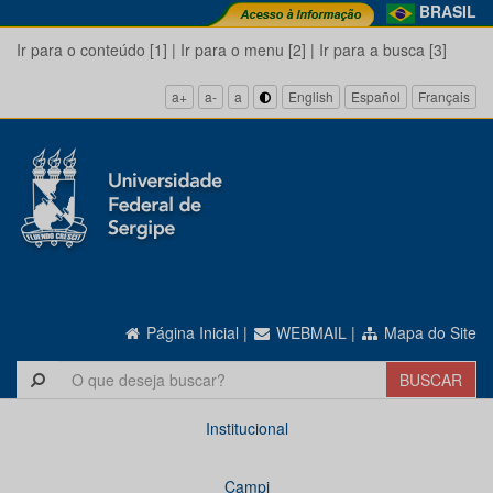
BRASIL
Ir para o conteúdo [1]
|
Ir para o menu [2]
|
Ir para a busca [3]
a+
a-
a
English
Español
Français
Página Inicial
|
WEBMAIL
|
Mapa do Site
Institucional
Campi