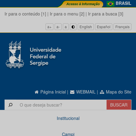
BRASIL
Ir para o conteúdo [1]
|
Ir para o menu [2]
|
Ir para a busca [3]
a+
a-
a
English
Español
Français
Página Inicial
|
WEBMAIL
|
Mapa do Site
Institucional
Campi