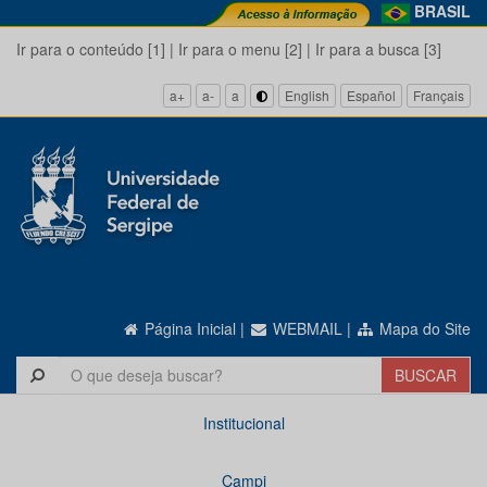
BRASIL
Ir para o conteúdo [1]
|
Ir para o menu [2]
|
Ir para a busca [3]
a+
a-
a
English
Español
Français
Página Inicial
|
WEBMAIL
|
Mapa do Site
Institucional
Campi