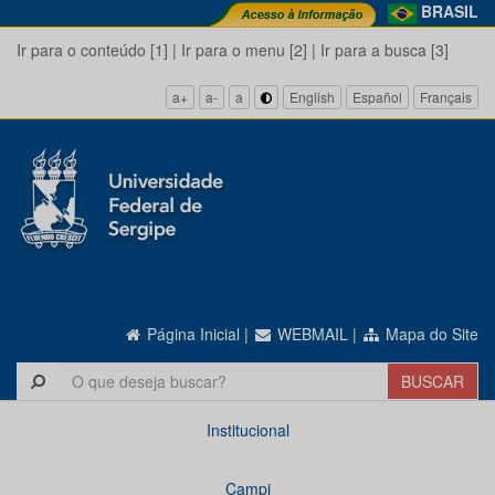
BRASIL
Ir para o conteúdo [1]
|
Ir para o menu [2]
|
Ir para a busca [3]
a+
a-
a
English
Español
Français
Página Inicial
|
WEBMAIL
|
Mapa do Site
Institucional
Campi