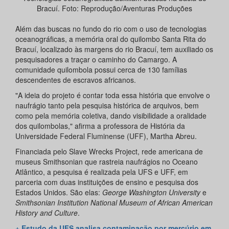
Bracuí. Foto: Reprodução/Aventuras Produções
Além das buscas no fundo do rio com o uso de tecnologias
oceanográficas, a memória oral do quilombo Santa Rita do
Bracuí, localizado às margens do rio Bracuí, tem auxiliado os
pesquisadores a traçar o caminho do Camargo. A
comunidade quilombola possui cerca de 130 famílias
descendentes de escravos africanos.
"A ideia do projeto é contar toda essa história que envolve o
naufrágio tanto pela pesquisa histórica de arquivos, bem
como pela memória coletiva, dando visibilidade a oralidade
dos quilombolas," afirma a professora de História da
Universidade Federal Fluminense (UFF), Martha Abreu.
Financiada pelo Slave Wrecks Project, rede americana de
museus Smithsonian que rastreia naufrágios no Oceano
Atlântico, a pesquisa é realizada pela UFS e UFF, em
parceria com duas instituições de ensino e pesquisa dos
Estados Unidos. São elas:
George Washington University
e
Smithsonian Institution National Museum of African American
History and Culture
.
+ Estudo da UFS analisa contaminação por mercúrio em