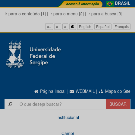
BRASIL
Ir para o conteúdo [1]
|
Ir para o menu [2]
|
Ir para a busca [3]
a+
a-
a
English
Español
Français
Página Inicial
|
WEBMAIL
|
Mapa do Site
Institucional
Campi