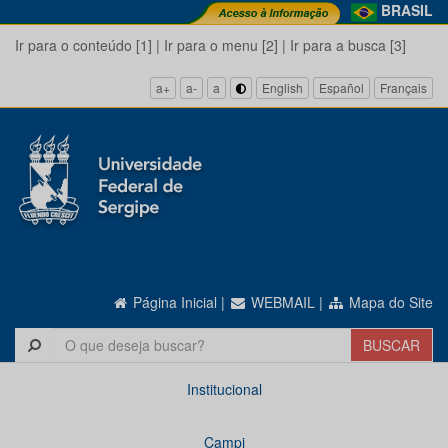
BRASIL
Ir para o conteúdo [1]
|
Ir para o menu [2]
|
Ir para a busca [3]
a+
a-
a
English
Español
Français
Página Inicial
|
WEBMAIL
|
Mapa do Site
Institucional
Campi