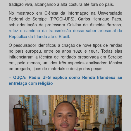
tradição viva, alcançando a alta-costura até fora do país.
No mestrado em Ciência da Informação na Universidade
Federal de Sergipe (PPGCI-UFS), Carlos Henrique Paes,
sob orientação da professora Cristina de Almeida Barroso,
refez o caminho da transmissão desse saber artesanal da
República da Irlanda até o Brasil
.
O pesquisador identificou a criação de nove tipos de rendas
no país europeu, entre os anos 1820 e 1861. Todas elas
influenciaram a técnica de rendado preservada em Sergipe
em, pelo menos, um dos três aspectos analisados: técnica
empregada, tipos de materiais e design das peças.
+ OUÇA: Rádio UFS explica como Renda Irlandesa se
entrelaça com religião