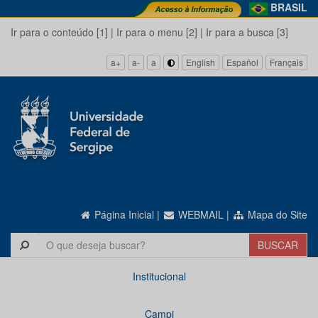
BRASIL
Ir para o conteúdo [1]
|
Ir para o menu [2]
|
Ir para a busca [3]
a+
a-
a
English
Español
Français
Página Inicial
|
WEBMAIL
|
Mapa do Site
Institucional
Campi