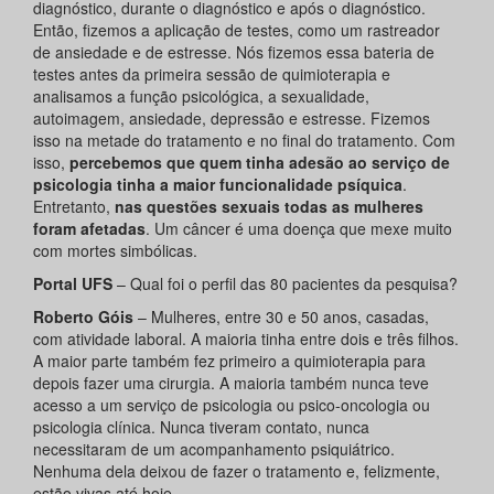
diagnóstico, durante o diagnóstico e após o diagnóstico.
Então, fizemos a aplicação de testes, como um rastreador
de ansiedade e de estresse. Nós fizemos essa bateria de
testes antes da primeira sessão de quimioterapia e
analisamos a função psicológica, a sexualidade,
autoimagem, ansiedade, depressão e estresse. Fizemos
isso na metade do tratamento e no final do tratamento. Com
isso,
percebemos que quem tinha adesão ao serviço de
psicologia tinha a maior funcionalidade psíquica
.
Entretanto,
nas questões sexuais todas as mulheres
foram afetadas
. Um câncer é uma doença que mexe muito
com mortes simbólicas.
Portal UFS
– Qual foi o perfil das 80 pacientes da pesquisa?
Roberto Góis
– Mulheres, entre 30 e 50 anos, casadas,
com atividade laboral. A maioria tinha entre dois e três filhos.
A maior parte também fez primeiro a quimioterapia para
depois fazer uma cirurgia. A maioria também nunca teve
acesso a um serviço de psicologia ou psico-oncologia ou
psicologia clínica. Nunca tiveram contato, nunca
necessitaram de um acompanhamento psiquiátrico.
Nenhuma dela deixou de fazer o tratamento e, felizmente,
estão vivas até hoje.