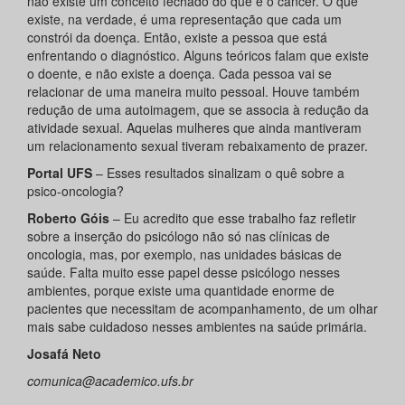
não existe um conceito fechado do que é o câncer. O que
existe, na verdade, é uma representação que cada um
constrói da doença. Então, existe a pessoa que está
enfrentando o diagnóstico. Alguns teóricos falam que existe
o doente, e não existe a doença. Cada pessoa vai se
relacionar de uma maneira muito pessoal. Houve também
redução de uma autoimagem, que se associa à redução da
atividade sexual. Aquelas mulheres que ainda mantiveram
um relacionamento sexual tiveram rebaixamento de prazer.
Portal UFS
– Esses resultados sinalizam o quê sobre a
psico-oncologia?
Roberto Góis
– Eu acredito que esse trabalho faz refletir
sobre a inserção do psicólogo não só nas clínicas de
oncologia, mas, por exemplo, nas unidades básicas de
saúde. Falta muito esse papel desse psicólogo nesses
ambientes, porque existe uma quantidade enorme de
pacientes que necessitam de acompanhamento, de um olhar
mais sabe cuidadoso nesses ambientes na saúde primária.
Josafá Neto
comunica@academico.ufs.br