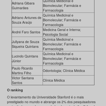
Química Medicinal e
Adriana Gibara
Biomolecular; Farmácia e
Guimarães
Farmacologia
Química Medicinal e
Adriano Antunes de
Biomolecular; Farmácia e
Souza Araújo
Farmacologia
Medicina Geral e Interna;
André Faro Santos
Psicologia Social
Química Medicinal e
Jullyana de Souza
Biomolecular; Farmácia e
Siqueira Quintans
Farmacologia
Química Medicinal e
Lucindo Quintans
Biomolecular; Farmácia e
Júnior
Farmacologia
Paulo Ricardo
Odontologia; Clínica Médica
Martins Filho
Victor Santana
Clínica Médica
Santos
O ranking
O levantamento da Universidade Stanford é o mais
prestigiado no mundo e abrange os 2% dos pesquisadores