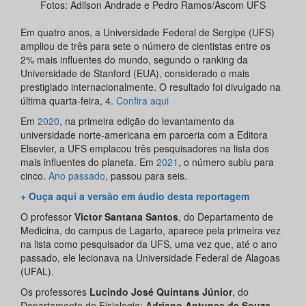
Fotos: Adilson Andrade e Pedro Ramos/Ascom UFS
Em quatro anos, a Universidade Federal de Sergipe (UFS)
ampliou de três para sete o número de cientistas entre os
2% mais influentes do mundo, segundo o ranking da
Universidade de Stanford (EUA), considerado o mais
prestigiado internacionalmente. O resultado foi divulgado na
última quarta-feira, 4.
Confira aqui
Em
2020
, na primeira edição do levantamento da
universidade norte-americana em parceria com a Editora
Elsevier, a UFS emplacou três pesquisadores na lista dos
mais influentes do planeta. Em
2021
, o número subiu para
cinco.
Ano passado
, passou para seis.
+ Ouça aqui a versão em áudio desta reportagem
O professor
Victor Santana Santos
, do Departamento de
Medicina, do campus de Lagarto, aparece pela primeira vez
na lista como pesquisador da UFS, uma vez que, até o ano
passado, ele lecionava na Universidade Federal de Alagoas
(UFAL).
Os professores
Lucindo José Quintans Júnior
, do
Departamento de Fisiologia;
Adriano Antunes de Souza