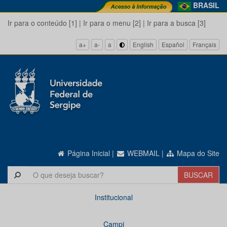
BRASIL
Ir para o conteúdo [1]
|
Ir para o menu [2]
|
Ir para a busca [3]
a+
a-
a
English
Español
Français
Página Inicial
|
WEBMAIL
|
Mapa do Site
Institucional
Campi