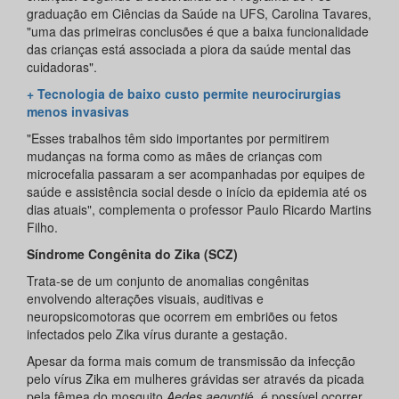
graduação em Ciências da Saúde na UFS, Carolina Tavares,
"uma das primeiras conclusões é que a baixa funcionalidade
das crianças está associada a piora da saúde mental das
cuidadoras".
+ Tecnologia de baixo custo permite neurocirurgias
menos invasivas
"Esses trabalhos têm sido importantes por permitirem
mudanças na forma como as mães de crianças com
microcefalia passaram a ser acompanhadas por equipes de
saúde e assistência social desde o início da epidemia até os
dias atuais", complementa o professor Paulo Ricardo Martins
Filho.
Síndrome Congênita do Zika (SCZ)
Trata-se de um conjunto de anomalias congênitas
envolvendo alterações visuais, auditivas e
neuropsicomotoras que ocorrem em embriões ou fetos
infectados pelo Zika vírus durante a gestação.
Apesar da forma mais comum de transmissão da infecção
pelo vírus Zika em mulheres grávidas ser através da picada
pela fêmea do mosquito
Aedes aegypti
é, é possível ocorrer