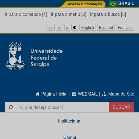
BRASIL
Ir para o conteúdo [1]
|
Ir para o menu [2]
|
Ir para a busca [3]
a+
a-
a
English
Español
Français
Página Inicial
|
WEBMAIL
|
Mapa do Site
Institucional
Campi