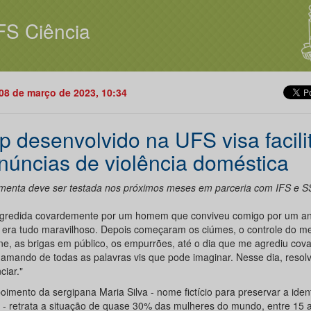
FS Ciência
08 de março de 2023, 10:34
p desenvolvido na UFS visa facili
núncias de violência doméstica
menta deve ser testada nos próximos meses em parceria com IFS e 
agredida covardemente por um homem que conviveu comigo por um a
o, era tudo maravilhoso. Depois começaram os ciúmes, o controle do m
one, as brigas em público, os empurrões, até o dia que me agrediu co
amando de todas as palavras vis que pode imaginar. Nesse dia, resolv
ciar."
oimento da sergipana Maria Silva - nome fictício para preservar a iden
a - retrata a situação de quase 30% das mulheres do mundo, entre 15 