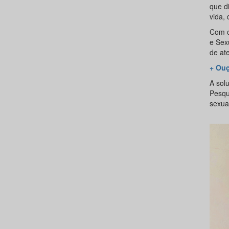
que d
vida,
Com o
e Sex
de at
+ Ouç
A sol
Pesqu
sexua