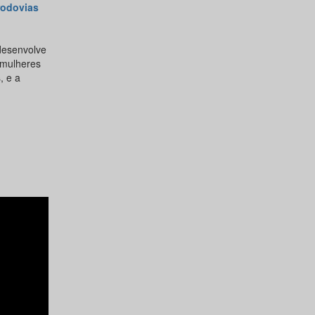
rodovias
desenvolve
 mulheres
, e a