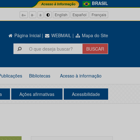
BRASIL
a+
a-
a
English
Español
Français
Página Inicial
|
WEBMAIL
|
Mapa do Site
Publicações
Bibliotecas
Acesso à informação
a
Ações afirmativas
Acessibilidade