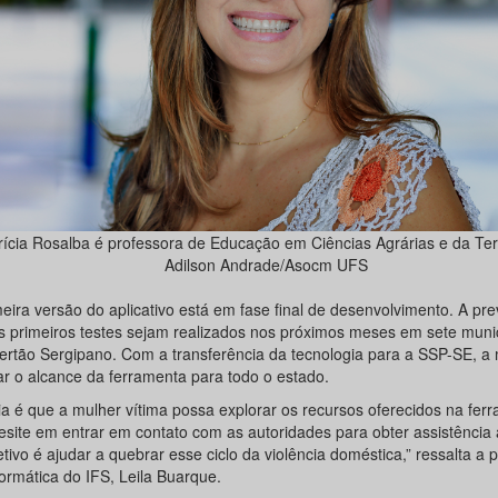
rícia Rosalba é professora de Educação em Ciências Agrárias e da Ter
Adilson Andrade/Asocm UFS
eira versão do aplicativo está em fase final de desenvolvimento. A pre
s primeiros testes sejam realizados nos próximos meses em sete muni
Sertão Sergipano. Com a transferência da tecnologia para a SSP-SE, a
ar o alcance da ferramenta para todo o estado.
eia é que a mulher vítima possa explorar os recursos oferecidos na fer
esite em entrar em contato com as autoridades para obter assistência a
tivo é ajudar a quebrar esse ciclo da violência doméstica,” ressalta a 
ormática do IFS, Leila Buarque.