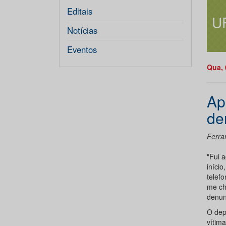
Editais
U
Notícias
Eventos
Qua, 
Ap
de
Ferra
"Fui 
iníci
telef
me ch
denun
O dep
vítim