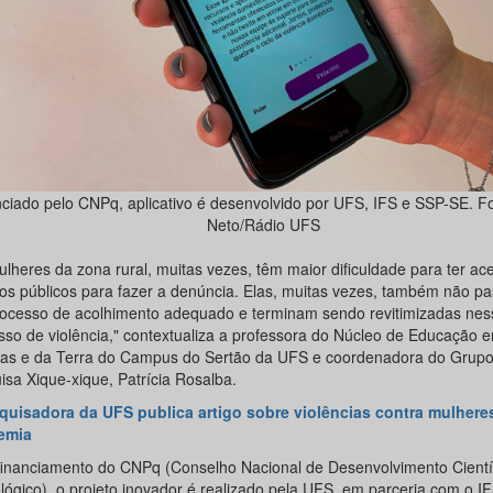
ciado pelo CNPq, aplicativo é desenvolvido por UFS, IFS e SSP-SE. Fo
Neto/Rádio UFS
ulheres da zona rural, muitas vezes, têm maior dificuldade para ter ac
ços públicos para fazer a denúncia. Elas, muitas vezes, também não p
ocesso de acolhimento adequado e terminam sendo revitimizadas nes
sso de violência," contextualiza a professora do Núcleo de Educação 
ias e da Terra do Campus do Sertão da UFS e coordenadora do Grupo
isa Xique-xique, Patrícia Rosalba.
quisadora da UFS publica artigo sobre violências contra mulhere
emia
inanciamento do CNPq (Conselho Nacional de Desenvolvimento Científ
ógico), o projeto inovador é realizado pela UFS, em parceria com o IFS