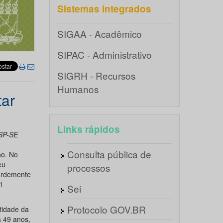
Sistemas integrados
SIGAA - Acadêmico
SIPAC - Administrativo
SIGRH - Recursos
Humanos
tar
Links rápidos
SSP-SE
Consulta pública de
no. No
eu
processos
vardemente
i
Sei
Protocolo GOV.BR
tidade da
a 49 anos,