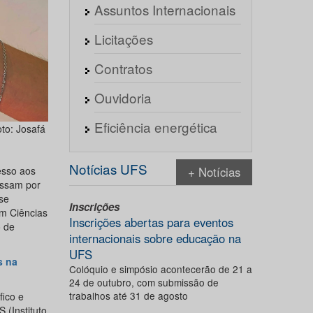
Assuntos Internacionais
Licitações
Contratos
Ouvidoria
Eficiência energética
to: Josafá
Notícias UFS
esso aos
+ Notícias
assam por
se
Inscrições
em Ciências
Inscrições abertas para eventos
 de
internacionais sobre educação na
UFS
s na
Colóquio e simpósio acontecerão de 21 a
24 de outubro, com submissão de
trabalhos até 31 de agosto
ico e
 (Instituto