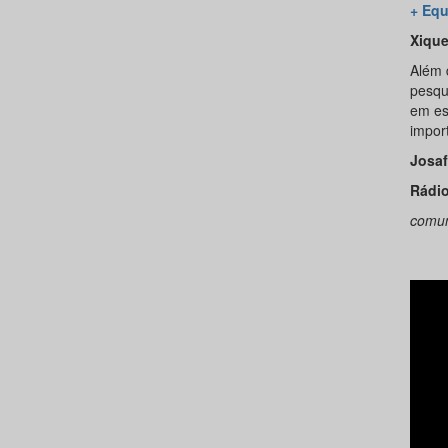
+ Equ
Xique
Além 
pesqu
em es
impor
Josaf
Rádio
comun