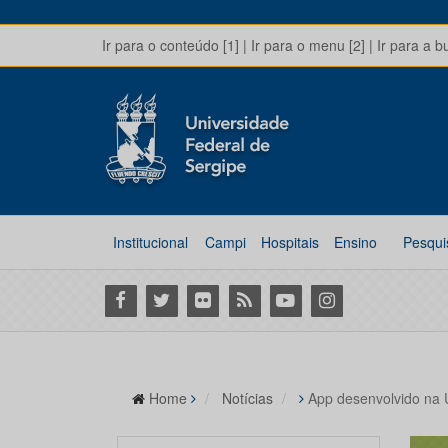
Ir para o conteúdo [1]
|
Ir para o menu [2]
|
Ir para a b
Institucional
Campi
Hospitais
Ensino
Pesqui
Facebook
Twitter
Flickr
RSS
Youtube
Instagram
Home
Notícias
App desenvolvido na U