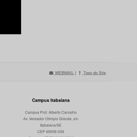
WEBMAIL
|
Topo do Site
Campus Itabaiana
Campus Prof. Alberto Carvalho
Av. Vereador Olímpio Grande, s/n
Itabaiana/SE
CEP 49506-036