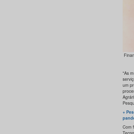
Finan
"As m
servi
um pr
proce
Agrár
Pesqu
+ Pes
pand
Com f
Tecnol