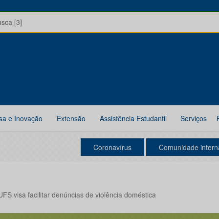
usca [3]
sa e Inovação
Extensão
Assistência Estudantil
Serviços
Coronavírus
Comunidade intern
FS visa facilitar denúncias de violência doméstica