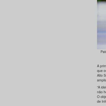
Pat
A prim
que o
Alto 
ampli
“A id
não h
O obje
de Inf