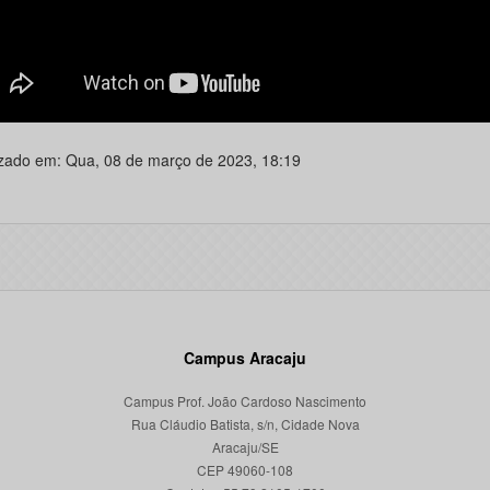
izado em: Qua, 08 de março de 2023, 18:19
Campus Aracaju
Campus Prof. João Cardoso Nascimento
Rua Cláudio Batista, s/n, Cidade Nova
Aracaju/SE
CEP 49060-108