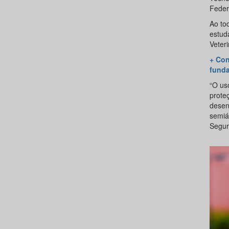
Feder
Ao tod
estud
Veteri
+ Con
fund
“O us
prote
desenv
semiár
Segur