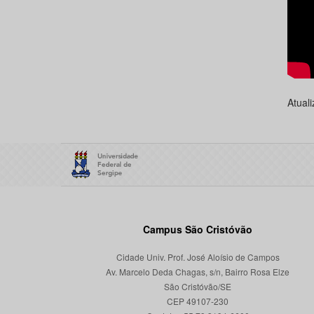
Atual
Campus São Cristóvão
Cidade Univ. Prof. José Aloísio de Campos
Av. Marcelo Deda Chagas, s/n, Bairro Rosa Elze
São Cristóvão/SE
CEP 49107-230