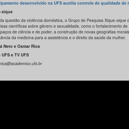
ipamento desenvolvido na UFS auxilia controle de qualidade de 
-xique
da questão da violência doméstica, o Grupo de Pesquisa Xique-xique 
isas científicas sobre gênero e sexualidade, como o fortalecimento de
paços de ciência e de poder, a construção de novas geografias morais
tância da medicina para a assistência e o direito da saúde da mulher.
á Neto e Osmar Rios
 UFS e TV UFS
ica@academico.ufs.br