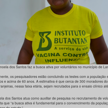
oela dos Santos faz a busca ativa por voluntários no município de Lar
mente, os pesquisadores estão concluindo os testes com a população e
os e acima de 60 anos. A estimativa é que cerca de 300 moradores do
anjeiras, nessa faixa etária, sejam recrutados para o ensaio clínico at
la dos Santos atua como auxiliar de pesquisa no recrutamento de volu
lta que “a busca ativa é fundamental para o convencimento da popula
ipar do estudo.”