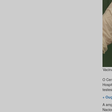
Vacin
O Cen
Hospi
teste
+ Ouç
A ampl
Nacion