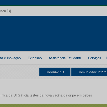
usca [3]
sa e Inovação
Extensão
Assistência Estudantil
Serviços
Coronavírus
Comunidade intern
ínica da UFS inicia testes da nova vacina da gripe em bebês