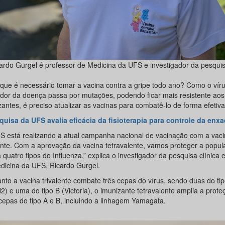
ardo Gurgel é professor de Medicina da UFS e investigador da pesquis
 que é necessário tomar a vacina contra a gripe todo ano? Como o vír
dor da doença passa por mutações, podendo ficar mais resistente aos
antes, é preciso atualizar as vacinas para combatê-lo de forma efetiva
quisa da UFS avalia eficácia da fisioterapia para controle da enx
S está realizando a atual campanha nacional de vacinação com a vaci
lente. Com a aprovação da vacina tetravalente, vamos proteger a popu
 quatro tipos do Influenza,” explica o investigador da pesquisa clínica 
dicina da UFS, Ricardo Gurgel.
nto a vacina trivalente combate três cepas do vírus, sendo duas do ti
) e uma do tipo B (Victoria), o imunizante tetravalente amplia a prote
cepas do tipo A e B, incluindo a linhagem Yamagata.