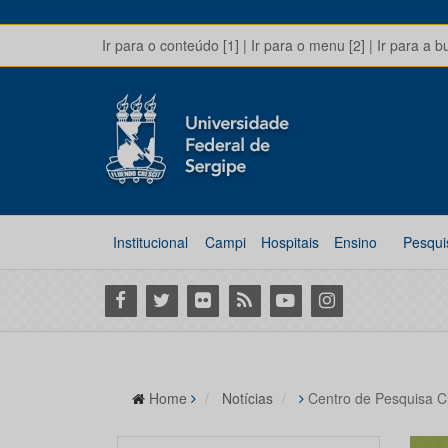
Ir para o conteúdo [1]
|
Ir para o menu [2]
|
Ir para a b
Institucional
Campi
Hospitais
Ensino
Pesqui
Facebook
Twitter
Flickr
RSS
Youtube
Instagram
Home
Notícias
Centro de Pesquisa Cl