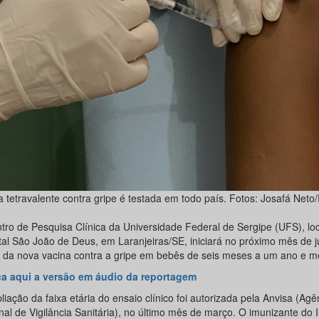
a tetravalente contra gripe é testada em todo país. Fotos: Josafá Net
tro de Pesquisa Clínica da Universidade Federal de Sergipe (UFS), lo
tal São João de Deus, em Laranjeiras/SE, iniciará no próximo mês de 
s da nova vacina contra a gripe em bebês de seis meses a um ano e m
a aqui a versão em áudio da reportagem
iação da faixa etária do ensaio clínico foi autorizada pela Anvisa (Agê
al de Vigilância Sanitária), no último mês de março. O imunizante do I