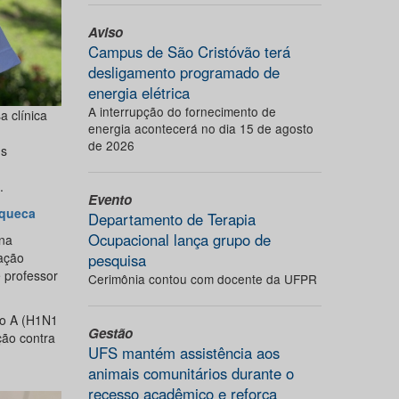
Aviso
Campus de São Cristóvão terá
desligamento programado de
energia elétrica
A interrupção do fornecimento de
a clínica
energia acontecerá no dia 15 de agosto
de 2026
us
.
Evento
aqueca
Departamento de Terapia
Ocupacional lança grupo de
na
lação
pesquisa
e professor
Cerimônia contou com docente da UFPR
po A (H1N1
Gestão
ção contra
UFS mantém assistência aos
animais comunitários durante o
recesso acadêmico e reforça