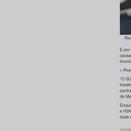
Ric
E por
causa
imuniz
+ Pes
"O SU
triva
contra
de Me
Enqua
e H3N2
duas 