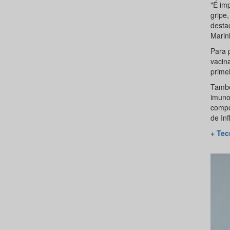
"É im
gripe,
desta
Marin
Para 
vacin
prime
També
imuno
compo
de Inf
+ Tec