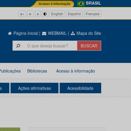
BRASIL
a+
a-
a
English
Español
Français
Página Inicial
|
WEBMAIL
|
Mapa do Site
Publicações
Bibliotecas
Acesso à informação
a
Ações afirmativas
Acessibilidade