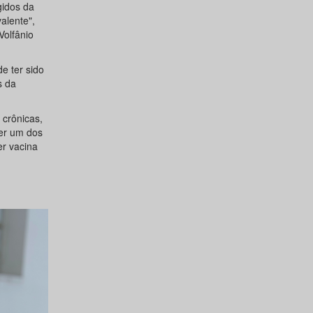
gidos da
alente",
Volfânio
e ter sido
s da
crônicas,
uer um dos
er vacina