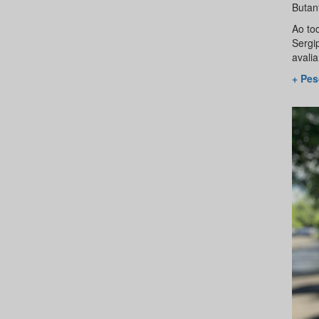
Butan
Ao to
Sergi
avali
+ Pes