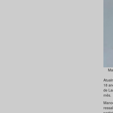
Man
Atual
18 an
de Lar
mês.
Manoe
ressa
partic