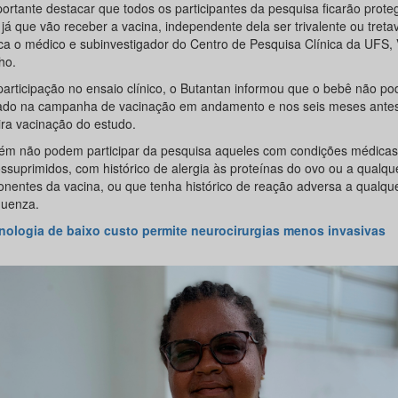
portante destacar que todos os participantes da pesquisa ficarão prote
 já que vão receber a vacina, independente dela ser trivalente ou tretav
ca o médico e subinvestigador do Centro de Pesquisa Clínica da UFS, 
ho.
participação no ensaio clínico, o Butantan informou que o bebê não pod
ado na campanha de vacinação em andamento e nos seis meses ante
ira vacinação do estudo.
m não podem participar da pesquisa aqueles com condições médicas 
ssuprimidos, com histórico de alergia às proteínas do ovo ou a qualq
nentes da vacina, ou que tenha histórico de reação adversa a qualqu
luenza.
nologia de baixo custo permite neurocirurgias menos invasivas