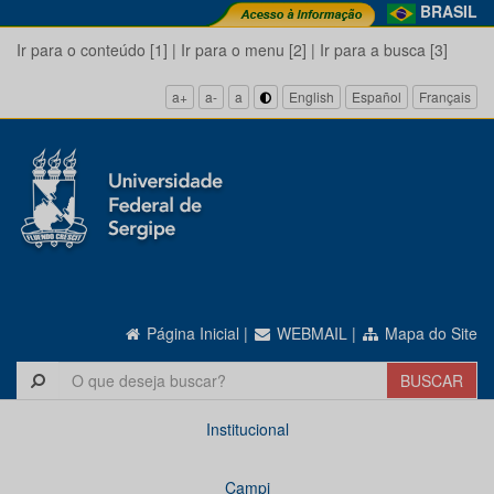
BRASIL
Ir para o conteúdo [1]
|
Ir para o menu [2]
|
Ir para a busca [3]
a+
a-
a
English
Español
Français
Página Inicial
|
WEBMAIL
|
Mapa do Site
Institucional
Campi