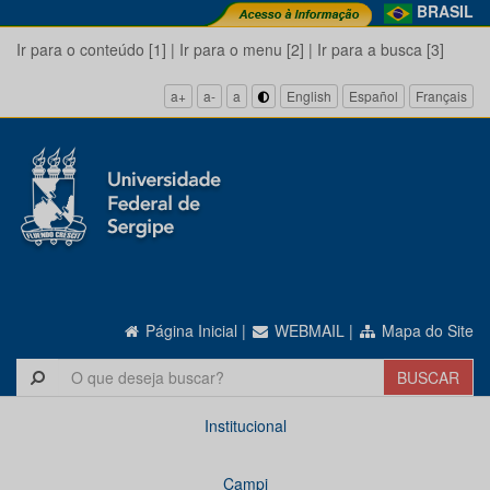
BRASIL
Ir para o conteúdo [1]
|
Ir para o menu [2]
|
Ir para a busca [3]
a+
a-
a
English
Español
Français
Página Inicial
|
WEBMAIL
|
Mapa do Site
Institucional
Campi