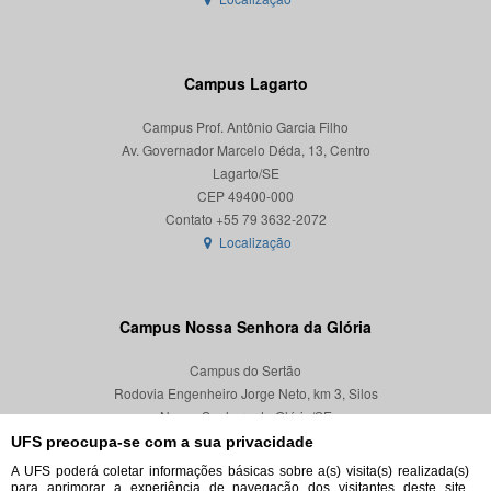
Campus Lagarto
Campus Prof. Antônio Garcia Filho
Av. Governador Marcelo Déda, 13, Centro
Lagarto/SE
CEP 49400-000
Localização
Campus Nossa Senhora da Glória
Campus do Sertão
Rodovia Engenheiro Jorge Neto, km 3, Silos
Nossa Senhora da Glória/SE
CEP 49680-000
UFS preocupa-se com a sua privacidade
A UFS poderá coletar informações básicas sobre a(s) visita(s) realizada(s)
Localização
para aprimorar a experiência de navegação dos visitantes deste site,