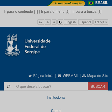
BRASIL
Ir para o conteúdo [1]
|
Ir para o menu [2]
|
Ir para a busca [3]
a+
a-
a
English
Español
Français
Página Inicial
|
WEBMAIL
|
Mapa do Site
Institucional
Campi