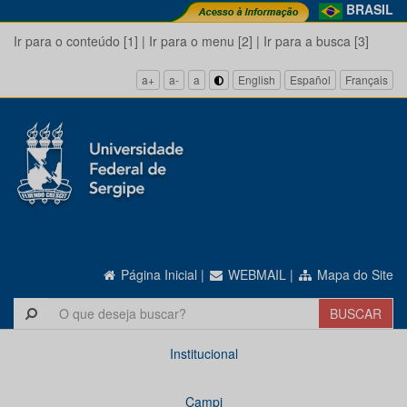
BRASIL
Ir para o conteúdo [1]
|
Ir para o menu [2]
|
Ir para a busca [3]
a+
a-
a
English
Español
Français
Página Inicial
|
WEBMAIL
|
Mapa do Site
Institucional
Campi