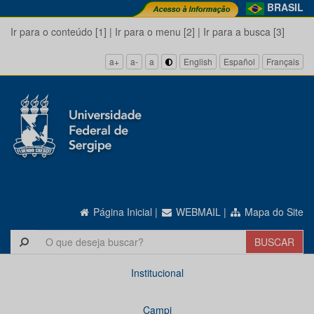
BRASIL
Ir para o conteúdo [1]
|
Ir para o menu [2]
|
Ir para a busca [3]
a+
a-
a
English
Español
Français
Página Inicial
|
WEBMAIL
|
Mapa do Site
Institucional
Campi