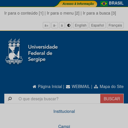
BRASIL
Ir para o conteúdo [1]
|
Ir para o menu [2]
|
Ir para a busca [3]
a+
a-
a
English
Español
Français
Página Inicial
|
WEBMAIL
|
Mapa do Site
Institucional
Campi