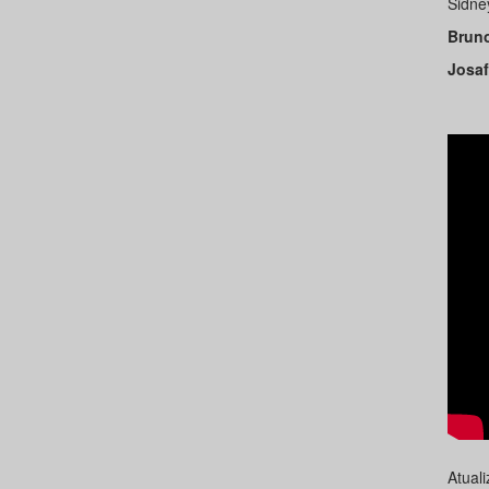
Sidne
Bruno
Josaf
Atual