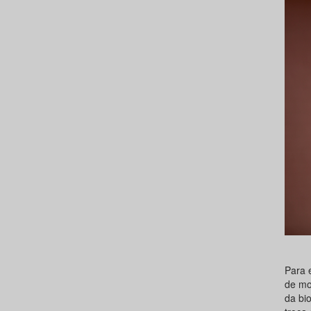
Para 
de mo
da bi