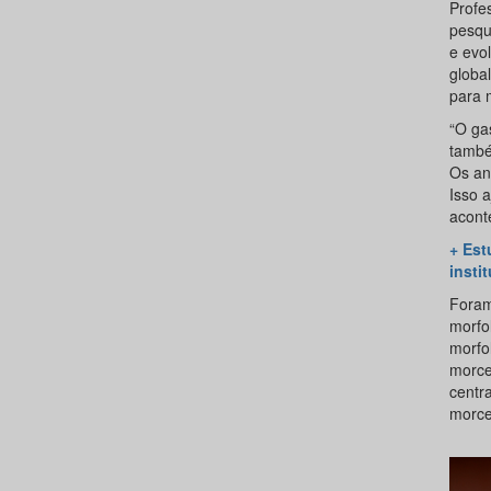
Profe
pesqu
e evo
globa
para m
“O ga
també
Os an
Isso 
acont
+ Est
insti
Foram
morfo
morfo
morce
centra
morce