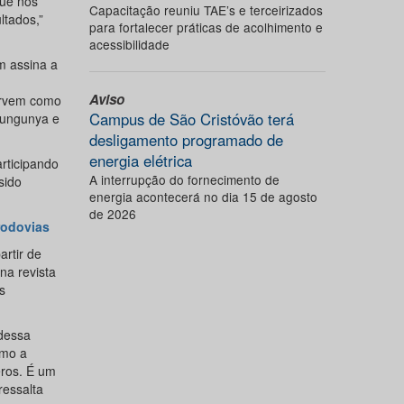
que nos
Capacitação reuniu TAE’s e terceirizados
ltados,”
para fortalecer práticas de acolhimento e
acessibilidade
m assina a
Aviso
ervem como
Campus de São Cristóvão terá
kungunya e
desligamento programado de
energia elétrica
rticipando
A interrupção do fornecimento de
sido
energia acontecerá no dia 15 de agosto
de 2026
rodovias
rtir de
na revista
s
dessa
omo a
eros. É um
ressalta