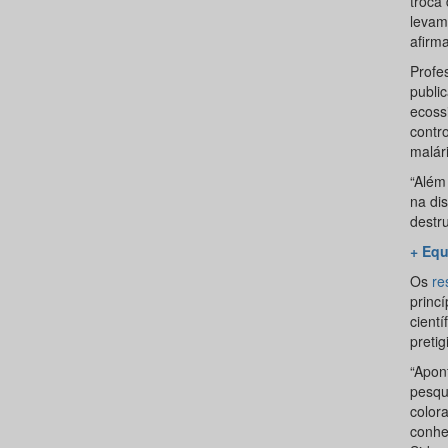
troca
levam
afirm
Profe
publi
ecoss
contr
malári
“Além
na di
destr
+ Equ
Os
re
princí
cientí
preti
“Apon
pesqu
color
conhe