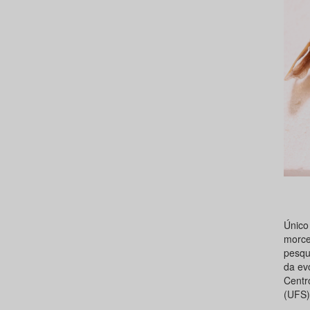
Único
morce
pesqui
da ev
Centr
(UFS)