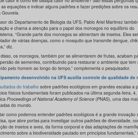
 de calor e como ele dissipa calor no ambiente? São essas perguntas 
 as equações e indicar alguns padrões e fazer predições sobre os resu
a Gouveia.
ssor do Departamento de Biologia da UFS, Pablo Ariel Martinez també
cação e chama a atenção para o papel dos morcegos no equilíbrio do
istema. “Grande parte dos morcegos se alimentam de insetos. Eles s
olador de várias doenças, como o mosquito que transmite dengue, chi
a,” diz.
 disso, os morcegos, também por se alimentarem de frutas, acabam pa
spersão de sementes, contribuindo para restaurar o ambiente que tem 
uído pelo homem ao longo do tempo,” complementa o pesquisador.
ipamento desenvolvido na UFS auxilia controle de qualidade de 
sultados do trabalho
sobre padrões ecológicos em grandes escalas a pa
pios físicos fundamentais foram publicados na última segunda-feira, 4, 
fica
Proceedings
of National Academy of Science
(PNAS), uma das mai
giadas do mundo.
tar como podemos entender padrões ecológicos é a grande inovação 
isa, que abre portas para investigar outros padrões de diversidade, c
ação de insetos e aves, da forma corporal e das adaptações de mamíf
cimento sobre a biodiversidade pautado em princípios fundamentais,” 