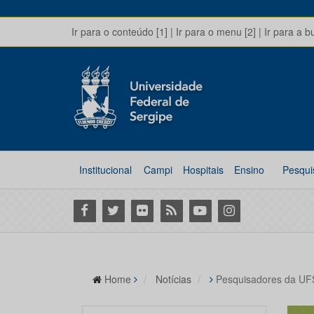
Ir para o conteúdo [1]
|
Ir para o menu [2]
|
Ir para a b
Institucional
Campi
Hospitais
Ensino
Pesqui
Facebook
Twitter
Flickr
RSS
Youtube
Instagram
Home
Notícias
Pesquisadores da UFS 