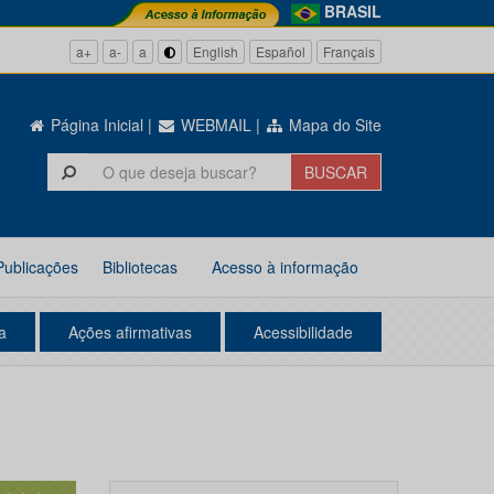
BRASIL
a+
a-
a
English
Español
Français
Página Inicial
|
WEBMAIL
|
Mapa do Site
Publicações
Bibliotecas
Acesso à informação
a
Ações afirmativas
Acessibilidade