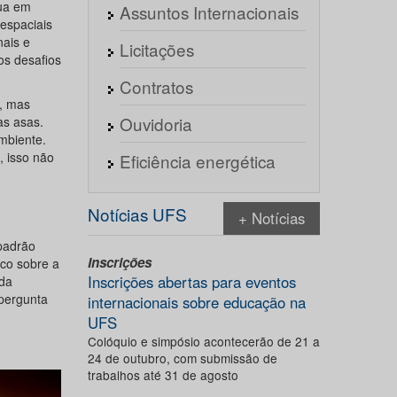
tua em
Assuntos Internacionais
espaciais
nais e
Licitações
os desafios
Contratos
o, mas
Ouvidoria
as asas.
mbiente.
, isso não
Eficiência energética
Notícias UFS
+ Notícias
padrão
Inscrições
co sobre a
Inscrições abertas para eventos
ada
 pergunta
internacionais sobre educação na
UFS
Colóquio e simpósio acontecerão de 21 a
24 de outubro, com submissão de
trabalhos até 31 de agosto