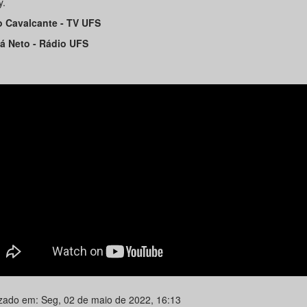
y.
 Cavalcante -
TV UFS
á Neto - Rádio UFS
izado em: Seg, 02 de maio de 2022, 16:13