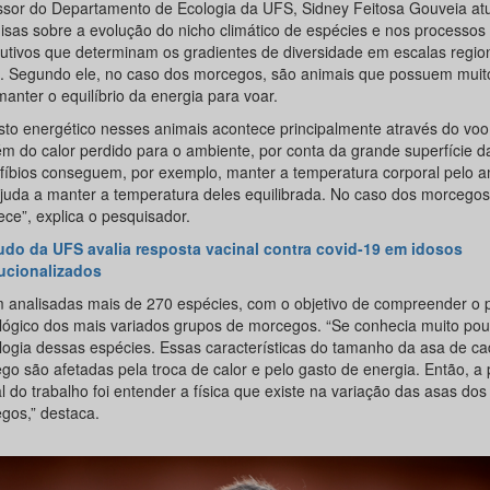
ssor do Departamento de Ecologia da UFS, Sidney Feitosa Gouveia a
isas sobre a evolução do nicho climático de espécies e nos processos 
lutivos que determinam os gradientes de diversidade em escalas regio
l. Segundo ele, no caso dos morcegos, são animais que possuem muit
anter o equilíbrio da energia para voar.
sto energético nesses animais acontece principalmente através do vo
m do calor perdido para o ambiente, por conta da grande superfície d
fíbios conseguem, por exemplo, manter a temperatura corporal pelo a
ajuda a manter a temperatura deles equilibrada. No caso dos morcegos
ece”, explica o pesquisador.
udo da UFS avalia resposta vacinal contra covid-19 em idosos
tucionalizados
 analisadas mais de 270 espécies, com o objetivo de compreender o 
lógico dos mais variados grupos de morcegos. “Se conhecia muito pou
logia dessas espécies. Essas características do tamanho da asa de c
go são afetadas pela troca de calor e pelo gasto de energia. Então, a
l do trabalho foi entender a física que existe na variação das asas dos
gos,” destaca.