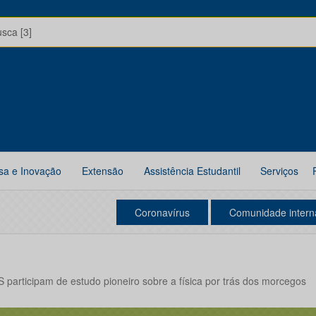
usca [3]
sa e Inovação
Extensão
Assistência Estudantil
Serviços
Coronavírus
Comunidade intern
participam de estudo pioneiro sobre a física por trás dos morcegos