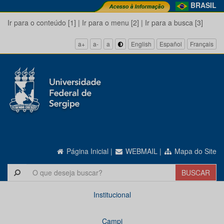
BRASIL
Ir para o conteúdo [1]
|
Ir para o menu [2]
|
Ir para a busca [3]
a+
a-
a
English
Español
Français
Página Inicial
|
WEBMAIL
|
Mapa do Site
Institucional
Campi