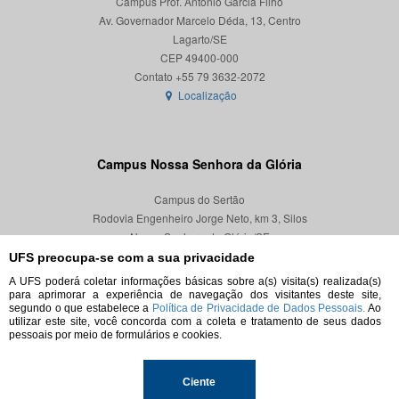
Campus Prof. Antônio Garcia Filho
Av. Governador Marcelo Déda, 13, Centro
Lagarto/SE
CEP 49400-000
Localização
Campus Nossa Senhora da Glória
Campus do Sertão
Rodovia Engenheiro Jorge Neto, km 3, Silos
Nossa Senhora da Glória/SE
CEP 49680-000
UFS preocupa-se com a sua privacidade
A UFS poderá coletar informações básicas sobre a(s) visita(s) realizada(s)
Localização
para aprimorar a experiência de navegação dos visitantes deste site,
segundo o que estabelece a
Política de Privacidade de Dados Pessoais.
Ao
utilizar este site, você concorda com a coleta e tratamento de seus dados
pessoais por meio de formulários e cookies.
© 2026. Todos os direitos reservados.
Ciente