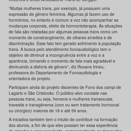
“Muitas mulheres trans, por exemplo, já possuem uma
expressão de gênero feminina. Algumas já fazem uso de
hormônios, no entanto é comum a voz não acompanhar as
mudanças corporais, efeito da hormonioterapia. As situações
de fala são relatadas por algumas pessoas trans como um
momento de constrangimento, de olhares arredios e de
discriminação. Esse fato tem gerado sofrimento à população
trans. A busca pelo atendimento fonoaudiológico tem o
objetivo de diminuir a incongruência entre a voz e a
aparência, tornando o momento de fala mais agradável e
diminuindo a disforia de gênero”, diz Roxane Irineu,
professora do Departamento de Fonoaudiologia e
orientadora do projeto.
Participam ainda do projeto discentes de Fono dos campi de
Lagarto e São Cristovão. O público-alvo consiste nas
pessoas trans, ou seja, homens e mulheres transexuais,
travestis e transgêneros (com ou sem tratamento hormonal
ou cirúrgico) maiores de 18 e até 59 anos.
A iniciativa também tem o intuito de contribuir na formação
dos alunos, a fim de que eles possam ter essa experiência
de atender a essa população, compreendendo as demandas