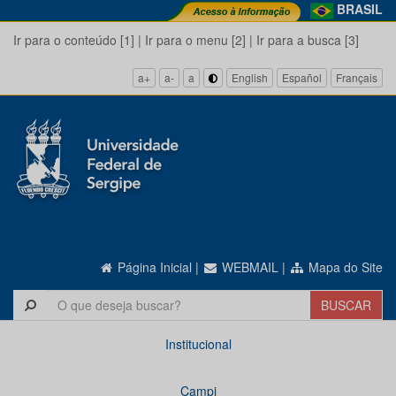
BRASIL
Ir para o conteúdo [1]
|
Ir para o menu [2]
|
Ir para a busca [3]
a+
a-
a
English
Español
Français
Página Inicial
|
WEBMAIL
|
Mapa do Site
Institucional
Campi