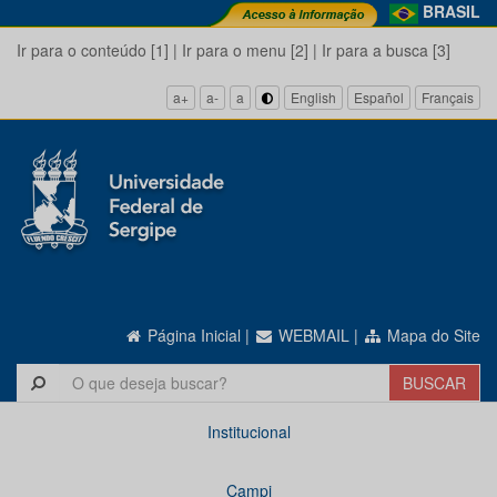
BRASIL
Ir para o conteúdo [1]
|
Ir para o menu [2]
|
Ir para a busca [3]
a+
a-
a
English
Español
Français
Página Inicial
|
WEBMAIL
|
Mapa do Site
Institucional
Campi