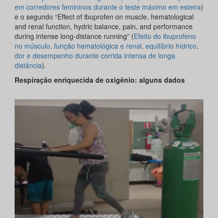
em corredores femininos durante o teste máximo em esteira
)
e o segundo “Effect of ibuprofen on muscle, hematological
and renal function, hydric balance, pain, and performance
during intense long-distance running” (
Efeito do ibuprofeno
no músculo, função hematológica e renal, equilíbrio hídrico,
dor e desempenho durante corrida intensa de longa
distância
).
Respiração enriquecida de oxigênio: alguns dados