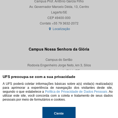
Campus Prof. Antônio Garcia Filho
Av. Governador Marcelo Déda, 13, Centro
Lagarto/SE
CEP 49400-000
Localização
Campus Nossa Senhora da Glória
Campus do Sertão
Rodovia Engenheiro Jorge Neto, km 3, Silos
Nossa Senhora da Glória/SE
CEP 49680-000
UFS preocupa-se com a sua privacidade
A UFS poderá coletar informações básicas sobre a(s) visita(s) realizada(s)
Localização
para aprimorar a experiência de navegação dos visitantes deste site,
segundo o que estabelece a
Política de Privacidade de Dados Pessoais.
Ao
utilizar este site, você concorda com a coleta e tratamento de seus dados
pessoais por meio de formulários e cookies.
© 2026. Todos os direitos reservados.
Ciente