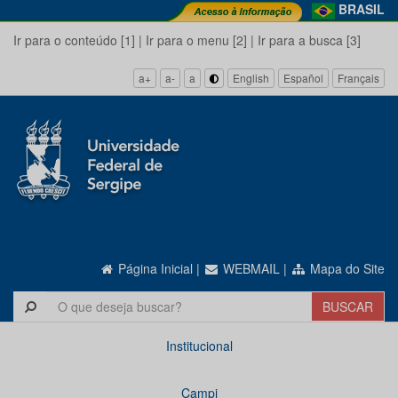
BRASIL
Ir para o conteúdo [1]
|
Ir para o menu [2]
|
Ir para a busca [3]
a+
a-
a
English
Español
Français
Página Inicial
|
WEBMAIL
|
Mapa do Site
Institucional
Campi