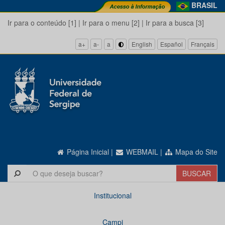
BRASIL
Ir para o conteúdo [1]
|
Ir para o menu [2]
|
Ir para a busca [3]
a+
a-
a
English
Español
Français
Página Inicial
|
WEBMAIL
|
Mapa do Site
Institucional
Campi