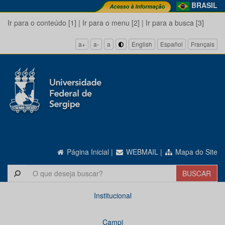
BRASIL
Ir para o conteúdo [1]
|
Ir para o menu [2]
|
Ir para a busca [3]
a+
a-
a
English
Español
Français
Página Inicial
|
WEBMAIL
|
Mapa do Site
Institucional
Campi