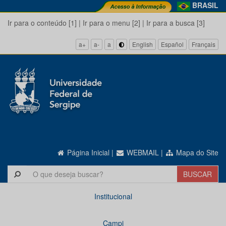
BRASIL
Ir para o conteúdo [1]
|
Ir para o menu [2]
|
Ir para a busca [3]
a+
a-
a
English
Español
Français
Página Inicial
|
WEBMAIL
|
Mapa do Site
Institucional
Campi