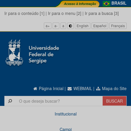
BRASIL
Ir para o conteúdo [1]
|
Ir para o menu [2]
|
Ir para a busca [3]
a+
a-
a
English
Español
Français
Página Inicial
|
WEBMAIL
|
Mapa do Site
Institucional
Campi