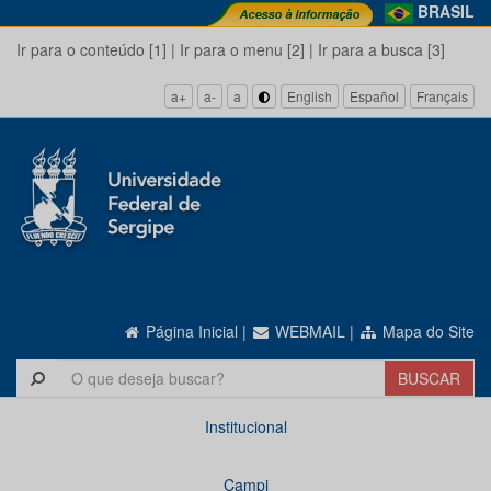
BRASIL
Ir para o conteúdo [1]
|
Ir para o menu [2]
|
Ir para a busca [3]
a+
a-
a
English
Español
Français
Página Inicial
|
WEBMAIL
|
Mapa do Site
Institucional
Campi