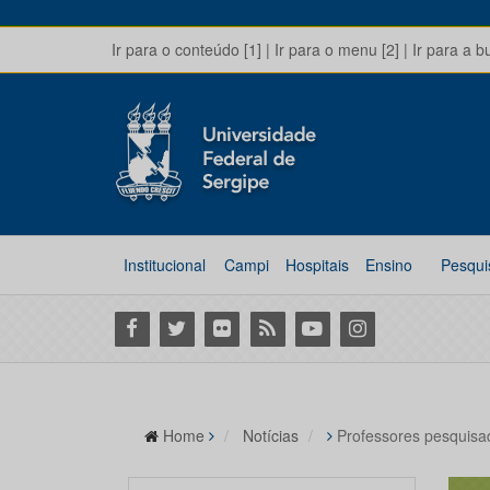
Ir para o conteúdo [1]
|
Ir para o menu [2]
|
Ir para a b
Institucional
Campi
Hospitais
Ensino
Pesqui
Facebook
Twitter
Flickr
RSS
Youtube
Instagram
Home
Notícias
Professores pesquisad