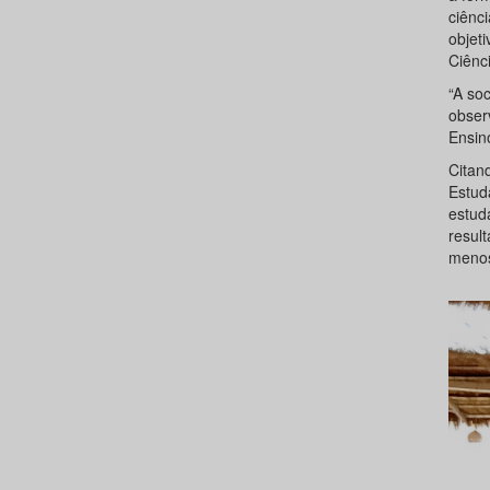
ciênc
objet
Ciênc
“A so
obser
Ensin
Citan
Estud
estud
resul
menos