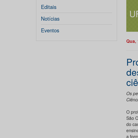
Editais
U
Notícias
Eventos
Qua, 
Pr
de
ci
Os pe
Ciênc
O pro
São C
do ca
ensin
a for