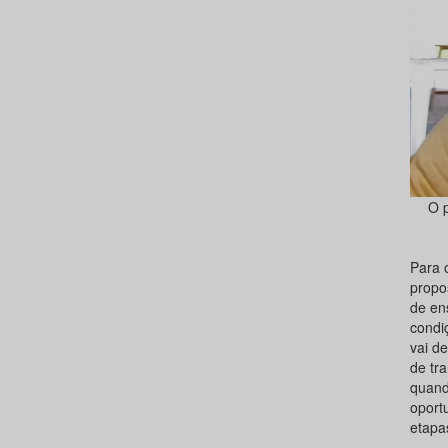
O 
Para 
propo
de en
condi
vai d
de tr
quand
oport
etapa