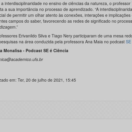
a interdisciplinaridade no ensino de ciências da natureza, o professor
ta a sua importância no processo de aprendizado. “A interdisciplinarid
ial de permitir um olhar atento às conexões, interações e implicações 
entes campos do saber, favorecendo as redes de significado no proces
dizagem.”
ofessores Erivanildo Silva e Tiago Nery participaram de uma mesa re
pesquisas na área conduzida pela professora Ana Maia no podcast
SE 
ia Monalisa - Podcast SE é Ciência
ica@academico.ufs.br
izado em: Ter, 20 de julho de 2021, 15:45