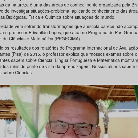
ias da natureza é uma das áreas de conhecimento organizada pela B
ivo de investigar situações-problema, aplicando conhecimento das área
ias Biológicas, Física e Química sobre situações do mundo.
ciedade vem sofrendo transformações que a escola parece não acomp
va o professor Erivanildo Lopes, que atua no Programa de Pós-Grad
o de Ciências e Matemática (PPGECIMA).
do os resultados dos relatórios do Programa Internacional de Avaliaçã
antes (Pisa) de 2015, o professor explica que “nossos exames sobre o
antes sabem sobre Ciência, Língua Portuguesa e Matemática mostra
tados ruins do ponto de vista da aprendizagem. Nossos alunos sabem 
 sobre Ciências”.