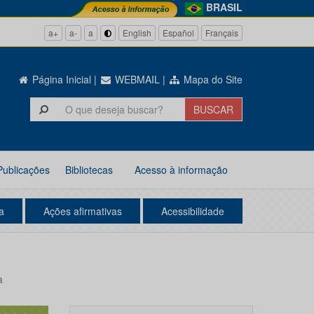
BRASIL
a+
a-
a
English
Español
Français
Página Inicial
|
WEBMAIL
|
Mapa do Site
Publicações
Bibliotecas
Acesso à informação
a
Ações afirmativas
Acessibilidade
a