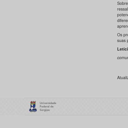
Sobre 
ressal
potenc
difer
apren
Os pr
suas 
Letíc
comun
Atual