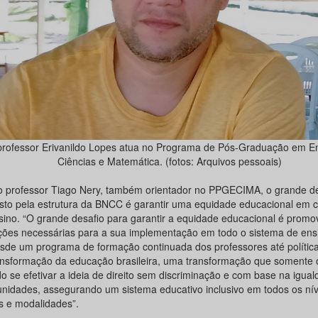
professor Erivanildo Lopes atua no Programa de Pós-Graduação em E
Ciências e Matemática. (fotos: Arquivos pessoais)
o professor Tiago Nery, também orientador no PPGECIMA, o grande de
sto pela estrutura da BNCC é garantir uma equidade educacional em 
sino. “O grande desafio para garantir a equidade educacional é promo
ções necessárias para a sua implementação em todo o sistema de ensi
esde um programa de formação continuada dos professores até política
ansformação da educação brasileira, uma transformação que somente 
o se efetivar a ideia de direito sem discriminação e com base na igua
unidades, assegurando um sistema educativo inclusivo em todos os nív
s e modalidades”.