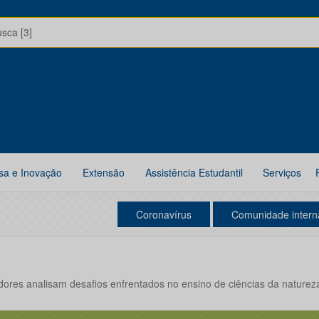
usca [3]
sa e Inovação
Extensão
Assistência Estudantil
Serviços
Coronavírus
Comunidade intern
ores analisam desafios enfrentados no ensino de ciências da naturez