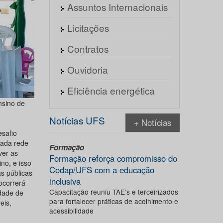
Assuntos Internacionais
Licitações
Contratos
Ouvidoria
Eficiência energética
nsino de
Notícias UFS
+ Notícias
safio
cada rede
Formação
ver as
Formação reforça compromisso do
no, e isso
Codap/UFS com a educação
s públicas
inclusiva
ocorrerá
Capacitação reuniu TAE’s e terceirizados
ldade de
para fortalecer práticas de acolhimento e
eis,
acessibilidade