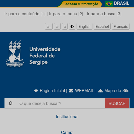
BRASIL
Ir para o conteúdo [1]
|
Ir para o menu [2]
|
Ir para a busca [3]
a+
a-
a
English
Español
Français
Página Inicial
|
WEBMAIL
|
Mapa do Site
Institucional
Campi