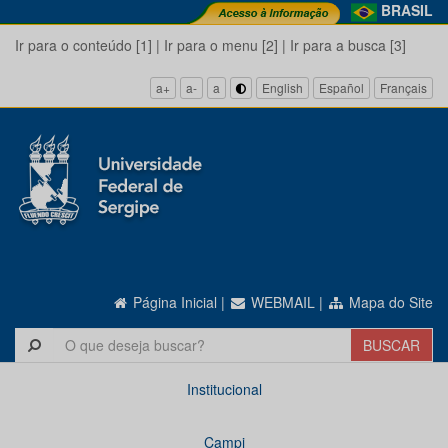
BRASIL
Ir para o conteúdo [1]
|
Ir para o menu [2]
|
Ir para a busca [3]
a+
a-
a
English
Español
Français
Página Inicial
|
WEBMAIL
|
Mapa do Site
Institucional
Campi