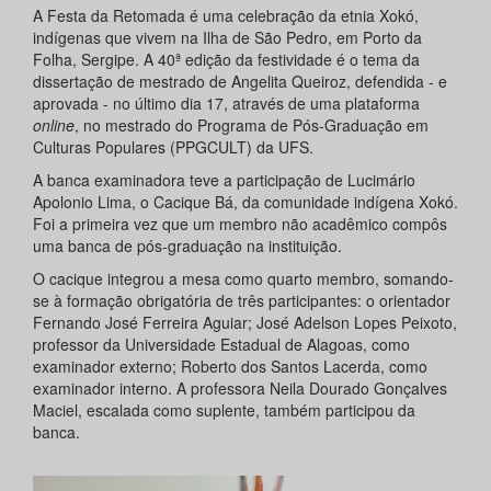
A‌ ‌Festa da Retomada é ‌uma‌ celebração‌ da etnia Xokó‌,
indígenas que vivem na ‌Ilha‌ ‌de‌ ‌São‌ ‌Pedro‌, em ‌Porto‌ ‌da‌
‌Folha, Sergipe. A 40ª edição da festividade é o tema da
dissertação de mestrado de Angelita Queiroz, defendida - e
aprovada - no último dia 17, através de uma plataforma
online
, no mestrado do Programa de Pós-Graduação em
Culturas Populares (PPGCULT) da UFS.
A banca examinadora teve a participação de Lucimário
Apolonio Lima, o Cacique Bá, da comunidade indígena Xokó.
Foi a primeira vez que um membro não acadêmico compôs
uma banca de pós-graduação na instituição.
O cacique integrou a mesa como quarto membro, somando-
se à formação obrigatória de três participantes: o orientador
Fernando José Ferreira Aguiar; José Adelson Lopes Peixoto,
professor da Universidade Estadual de Alagoas, como
examinador externo; Roberto dos Santos Lacerda, como
examinador interno. A professora Neila Dourado Gonçalves
Maciel, escalada como suplente, também participou da
banca.