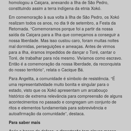
homologou a Caiçara, anexando a Ilha de São Pedro,
constituindo assim a terra indígena da etnia Xokó.
Em comemoração à sua volta à Ilha de São Pedro, os Xokó
realizam todos os anos, no dia 9 de setembro, a Festa da
Retomada. “Comemoramos porque foi a partir da nossa
saída da Caiçara para a Ilha que começamos a conseguir a
nossa liberdade. Mas isso custou caro, foram muitas noites
mal dormidas, perseguições e ameaças. Antes de virmos
para a ilha, éramos impedidos de dançar o Toré, cantar o
Toré, de trabalhar para nós mesmo. Vivíamos como escravo.
Então é a comemoração da nossa liberdade, da reconquista
do nosso território”, relata o Cacique Bá.
Para Angelita, a comunidade é símbolo de resistência. “É
uma representatividade muito bonita e singular para o
estado, visto que os Xokó apresentam um arcabouço
histórico de extrema relevância para compreensão de alguns
acontecimentos no passado e congregam um conjunto de
ritos e elementos fundamentais para sobrevivência e
autoafirmação da comunidade”, destaca.
Para saber mais
Após a banca de defesa, a dissertação tem alguns meses