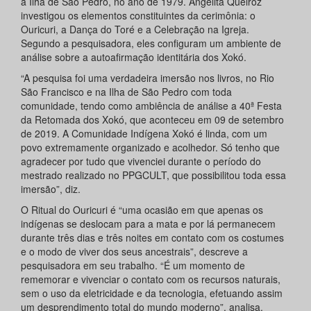
a Ilha de São Pedro, no ano de 1979. Angelita Queiroz
investigou os elementos constituintes da cerimônia: o
Ouricuri, a Dança do Toré e a Celebração na Igreja.
Segundo a pesquisadora, eles configuram um ambiente de
análise sobre a autoafirmação identitária dos Xokó.
“A pesquisa foi uma verdadeira imersão nos livros, no Rio
São Francisco e na Ilha de São Pedro com toda
comunidade, tendo como ambiência de análise a 40ª Festa
da Retomada dos Xokó, que aconteceu em 09 de setembro
de 2019. A Comunidade Indígena Xokó é linda, com um
povo extremamente organizado e acolhedor. Só tenho que
agradecer por tudo que vivenciei durante o período do
mestrado realizado no PPGCULT, que possibilitou toda essa
imersão”, diz.
O Ritual do Ouricuri é “uma ocasião em que apenas os
indígenas se deslocam para a mata e por lá permanecem
durante três dias e três noites em contato com os costumes
e o modo de viver dos seus ancestrais”, descreve a
pesquisadora em seu trabalho. “É um momento de
rememorar e vivenciar o contato com os recursos naturais,
sem o uso da eletricidade e da tecnologia, efetuando assim
um desprendimento total do mundo moderno”, analisa.