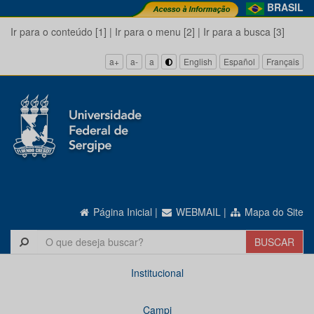
BRASIL
Ir para o conteúdo [1]
|
Ir para o menu [2]
|
Ir para a busca [3]
a+
a-
a
English
Español
Français
Página Inicial
|
WEBMAIL
|
Mapa do Site
Institucional
Campi