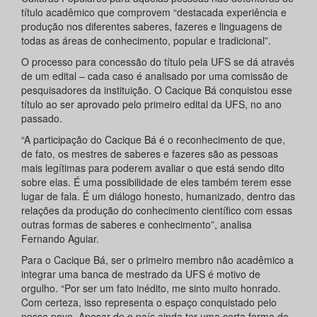
título acadêmico que comprovem “destacada experiência e
produção nos diferentes saberes, fazeres e linguagens de
todas as áreas de conhecimento, popular e tradicional”.
O processo para concessão do título pela UFS se dá através
de um edital – cada caso é analisado por uma comissão de
pesquisadores da instituição. O Cacique Bá conquistou esse
título ao ser aprovado pelo primeiro edital da UFS, no ano
passado.
“A participação do Cacique Bá é o reconhecimento de que,
de fato, os mestres de saberes e fazeres são as pessoas
mais legítimas para poderem avaliar o que está sendo dito
sobre elas. É uma possibilidade de eles também terem esse
lugar de fala. É um diálogo honesto, humanizado, dentro das
relações da produção do conhecimento científico com essas
outras formas de saberes e conhecimento”, analisa
Fernando Aguiar.
Para o Cacique Bá, ser o primeiro membro não acadêmico a
integrar uma banca de mestrado da UFS é motivo de
orgulho. “Por ser um fato inédito, me sinto muito honrado.
Com certeza, isso representa o espaço conquistado pelo
nosso povo. Apesar de o país ainda ter uma certa forma de