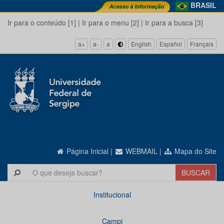
BRASIL
Ir para o conteúdo [1]
|
Ir para o menu [2]
|
Ir para a busca [3]
a+
a-
a
English
Español
Français
Página Inicial
|
WEBMAIL
|
Mapa do Site
Institucional
Campi