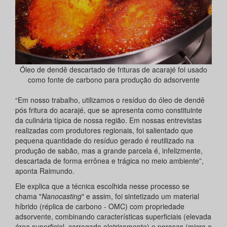
Óleo de dendê descartado de frituras de acarajé foi usado
como fonte de carbono para produção do adsorvente
“Em nosso trabalho, utilizamos o resíduo do óleo de dendê
pós fritura do acarajé, que se apresenta como constituinte
da culinária típica de nossa região. Em nossas entrevistas
realizadas com produtores regionais, foi salientado que
pequena quantidade do resíduo gerado é reutilizado na
produção de sabão, mas a grande parcela é, infelizmente,
descartada de forma errônea e trágica no meio ambiente”,
aponta Raimundo.
Ele explica que a técnica escolhida nesse processo se
chama "
Nanocasting
" e assim, foi sintetizado um material
híbrido (réplica de carbono - OMC) com propriedade
adsorvente, combinando características superficiais (elevada
área superficial, carregado eletricamente) e porosas (micro e