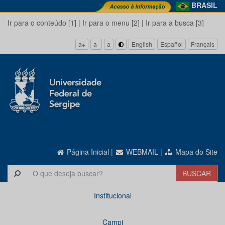
BRASIL
Ir para o conteúdo [1]
|
Ir para o menu [2]
|
Ir para a busca [3]
a+
a-
a
English
Español
Français
Página Inicial
|
WEBMAIL
|
Mapa do Site
Institucional
Campi