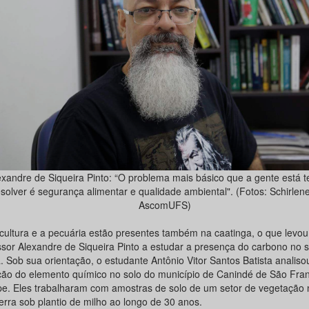
exandre de Siqueira Pinto: “O problema mais básico que a gente está 
esolver é segurança alimentar e qualidade ambiental". (Fotos: Schirlene
AscomUFS)
icultura e a pecuária estão presentes também na caatinga, o que levou
ssor Alexandre de Siqueira Pinto a estudar a presença do carbono no 
. Sob sua orientação, o estudante Antônio Vitor Santos Batista analiso
ção do elemento químico no solo do município de Canindé de São Fran
pe. Eles trabalharam com amostras de solo de um setor de vegetação n
erra sob plantio de milho ao longo de 30 anos.