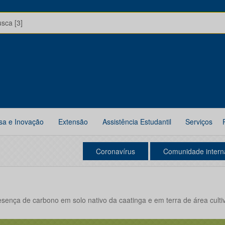
usca [3]
sa e Inovação
Extensão
Assistência Estudantil
Serviços
Coronavírus
Comunidade intern
sença de carbono em solo nativo da caatinga e em terra de área culti