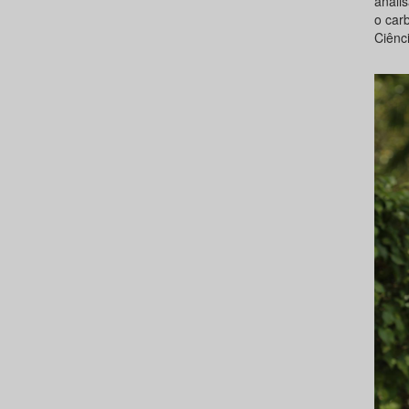
analis
o carb
Ciênci