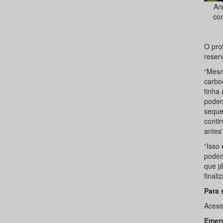
An
con
O pro
reser
“Mesm
carbo
tinha
podem
seque
conti
antes
“Isso
podem
que j
finaliz
Para 
Acesse
Emers