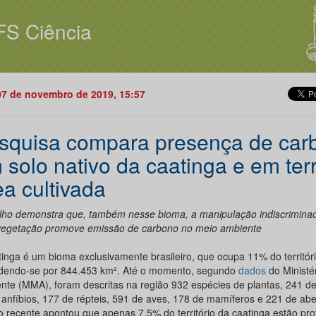
FS Ciência
07 de novembro de 2019, 15:57
squisa compara presença de car
 solo nativo da caatinga e em ter
ea cultivada
lho demonstra que, também nesse bioma, a manipulação indiscriminad
vegetação promove emissão de carbono no meio ambiente
tinga é um bioma exclusivamente brasileiro, que ocupa 11% do territóri
dendo-se por 844.453 km². Até o momento, segundo
dados
do Ministé
nte (MMA), foram descritas na região 932 espécies de plantas, 241 de
 anfíbios, 177 de répteis, 591 de aves, 178 de mamíferos e 221 de ab
o recente apontou que apenas 7,5% do território da caatinga estão pr