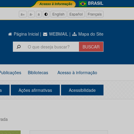
BRASIL
a+
a-
a
English
Español
Français
Página Inicial
|
WEBMAIL
|
Mapa do Site
Publicações
Bibliotecas
Acesso à informação
a
Ações afirmativas
Acessibilidade
vada