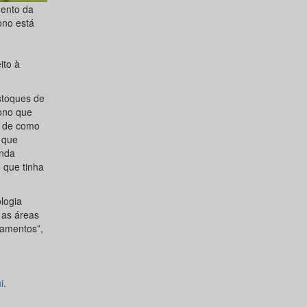
mento da
ono está
ito à
stoques de
ono que
o de como
 que
inda
 que tinha
logia
 as áreas
tamentos”,
i
.