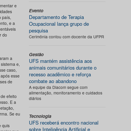
imentar e
Evento
vidades
Departamento de Terapia
 país,
nto, e a
Ocupacional lança grupo de
tentáveis
pesquisa
r do
Cerimônia contou com docente da UFPR
Gestão
garam a
UFS mantém assistência aos
sistema e,
animais comunitários durante o
sse caso,
recesso acadêmico e reforça
 após esse
combate ao abandono
ases de
A equipe da Diacom segue com
alimentação, monitoramento e cuidados
de efeito
diários
esso. E a
getação,
orma. Se eu
Tecnologia
UFS receberá encontro nacional
e quis
sobre Inteligência Artificial e