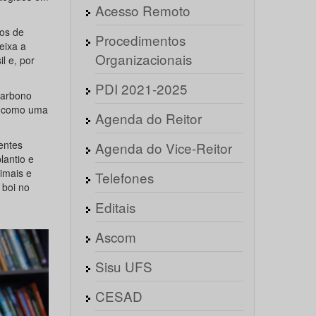
Acesso Remoto
os de
Procedimentos
eixa a
Organizacionais
l e, por
PDI 2021-2025
carbono
da como uma
Agenda do Reitor
entes
Agenda do Vice-Reitor
lantio e
nimais e
Telefones
 boi no
Editais
Ascom
Sisu UFS
CESAD