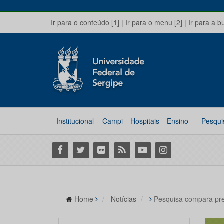
Ir para o conteúdo [1]
|
Ir para o menu [2]
|
Ir para a b
Institucional
Campi
Hospitais
Ensino
Pesqui
Facebook
Twitter
Flickr
RSS
Youtube
Instagram
Home
Notícias
Pesquisa compara pre