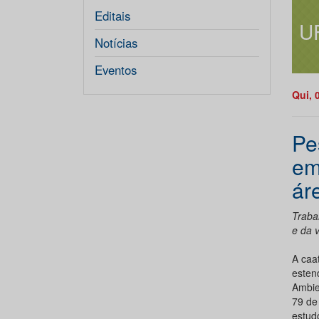
Editais
U
Notícias
Eventos
Qui, 
Pe
em
ár
Traba
e da 
A caa
esten
Ambie
79 de
estud