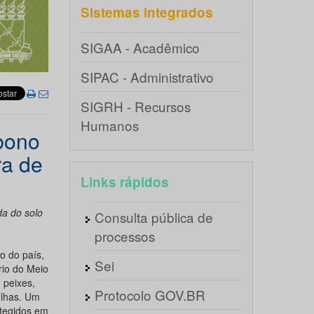
Sistemas integrados
SIGAA - Acadêmico
SIPAC - Administrativo
SIGRH - Recursos
Humanos
bono
ra de
Links rápidos
a do solo
Consulta pública de
processos
o do país,
Sei
rio do Meio
 peixes,
Protocolo GOV.BR
elhas. Um
otegidos em