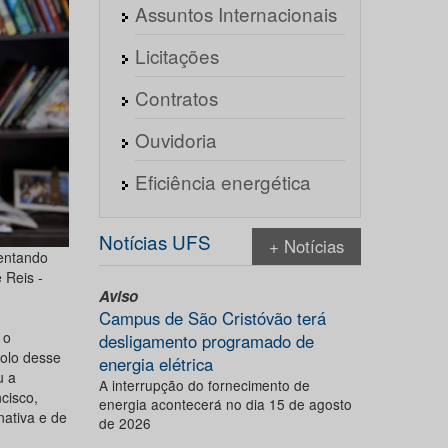
Assuntos Internacionais
Licitações
Contratos
Ouvidoria
Eficiência energética
Notícias UFS
+ Notícias
tentando
 Reis -
Aviso
Campus de São Cristóvão terá
 o
desligamento programado de
solo desse
energia elétrica
u a
A interrupção do fornecimento de
cisco,
energia acontecerá no dia 15 de agosto
ativa e de
de 2026