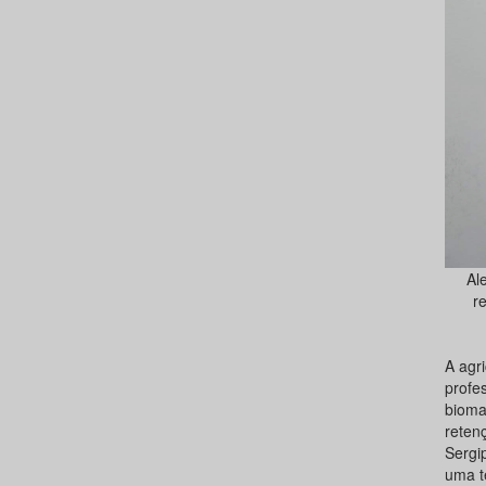
Al
r
A agr
profe
bioma
reten
Sergi
uma t