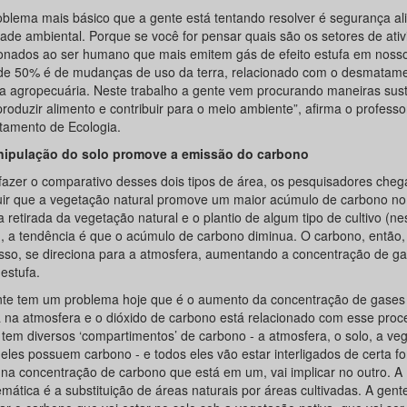
oblema mais básico que a gente está tentando resolver é segurança al
dade ambiental. Porque se você for pensar quais são os setores de ati
ionados ao ser humano que mais emitem gás de efeito estufa em nosso
de 50% é de mudanças de uso da terra, relacionado com o desmatame
ia agropecuária. Neste trabalho a gente vem procurando maneiras sus
roduzir alimento e contribuir para o meio ambiente”, afirma o professo
tamento de Ecologia.
ipulação do solo promove a emissão do carbono
fazer o comparativo desses dois tipos de área, os pesquisadores che
uir que a vegetação natural promove um maior acúmulo de carbono no 
 retirada da vegetação natural e o plantio de algum tipo de cultivo (ne
), a tendência é que o acúmulo de carbono diminua. O carbono, então,
sso, se direciona para a atmosfera, aumentando a concentração de g
 estufa.
nte tem um problema hoje que é o aumento da concentração de gases 
a na atmosfera e o dióxido de carbono está relacionado com esse proc
 tem diversos ‘compartimentos’ de carbono - a atmosfera, o solo, a ve
 eles possuem carbono - e todos eles vão estar interligados de certa f
na concentração de carbono que está em um, vai implicar no outro. A
mática é a substituição de áreas naturais por áreas cultivadas. A gent