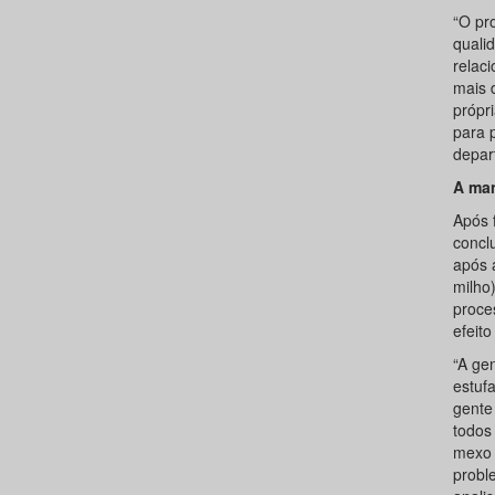
“O pr
quali
relac
mais 
própr
para p
depar
A man
Após 
concl
após a
milho
proce
efeito
“A ge
estuf
gente
todos
mexo 
proble