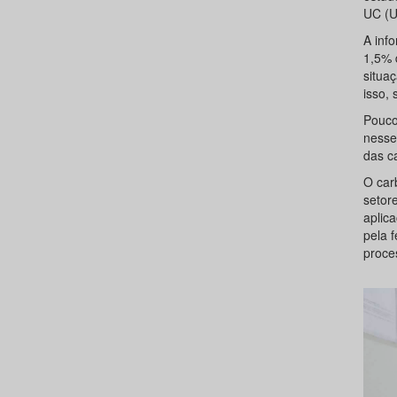
UC (U
A inf
1,5% 
situa
isso, 
Pouco
nesse
das c
O car
setor
aplica
pela 
proce