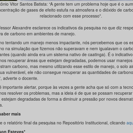
tônio Vitor Santos Batista: “A gente tem um problema hoje que é o au
centração de gases de efeito estufa na atmosfera e o dióxido de carb
relacionado com esse processo".
fessor Alexandre esclarece os indicativos da pesquisa no que diz respe
va de carbono em ambientes de manejo.
o tentando um manejo menos impactante, nós percebemos que os e
no na simulação que fizemos não superavam e nem igualavam o carb
 antes (quando ainda era um sistema nativo de caatinga). É o indicativ
os recuperar áreas que estejam degradadas, podemos usar manejos
stram carbono, mas mesmo utilizando esse estilo de manejo, o solo a
nua vulnerável, ele não consegue recuperar as quantidades de carbono
”, adverte o docente.
 é importante alertar, porque às vezes a gente acha que só com a tecno
os resolver os problemas, mas a ideia é de que se possam recuperar
á estejam degradadas de forma a diminuir a pressão por novos desma
a.
saber mais
 o relatório final da pesquisa no Repositório Institucional, clicando
aqu
on Esteves*