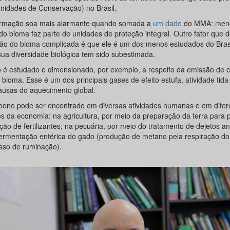
nidades de Conservação) no Brasil.
ormação soa mais alarmante quando somada a
um dado
do MMA: men
do bioma faz parte de unidades de proteção integral. Outro fator que d
ção do bioma complicada é que ele é um dos menos estudados do Brasi
sua diversidade biológica tem sido subestimada.
 é estudado e dimensionado, por exemplo, a respeito da emissão de 
 bioma. Esse é um dos principais gases de efeito estufa, atividade ti
ausas do aquecimento global.
bono pode ser encontrado em diversas atividades humanas e em difer
es da economia: na agricultura, por meio da preparação da terra para p
ção de fertilizantes; na pecuária, por meio do tratamento de dejetos a
fermentação entérica do gado (produção de metano pela respiração do
sso de ruminação).