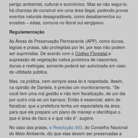
perigo ambiental, cultural e econômico. Mas se não segui-lo,
há chances de construir em uma área ilegal, podendo provar
eventos naturais desagradáveis, como desabamentos ou
erosões – estas, comuns no litoral sul sergipano.
Regulamentação
As Áreas de Preservação Permanente (APP), como dunas,
lagoas e praias, são protegidas por lei, por isso não podem
ser suprimidas. De acordo com o
Código Florestal
,a
supressão de vegetação nativa protetora de nascentes,
dunas e restingas, somente poderá ser autorizada em caso
de utilidade pública.
Mas, na prática, nem sempre essa lei é respeitada. Assim,
na opinião de Daniela, é preciso um monitoramento. “Se
você tem uma má gestão e não tem fiscalização, de um dia
por outro cria-se um barraco. Então é essencial, além de
fiscalizar, que a prefeitura tenha um especialista da área,
para que ele prepare um plano de manejo e identifique o
que é área de risco e o que não é”, sugere.
No caso das praias,
a Resolução 303
, do Conselho Nacional
do Meio Ambiente, diz que elas devem ser preservadas a