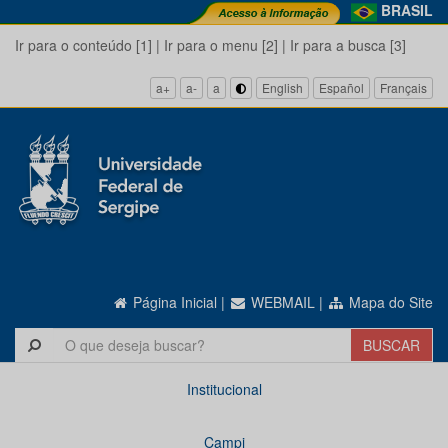
BRASIL
Ir para o conteúdo [1]
|
Ir para o menu [2]
|
Ir para a busca [3]
a+
a-
a
English
Español
Français
Página Inicial
|
WEBMAIL
|
Mapa do Site
Institucional
Campi