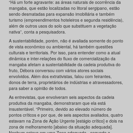
“Há um forte agravante: as áreas naturais de ocorrência da
mangaba, que estão localizadas no litoral sergipano, estão
sendo desmatadas para expansão imobiliária e também
turismo (empreendimentos hoteleiros e segunda residência),
além de outros usos do solo que substituem a vegetação
nativa”, conta a pesquisadora.
A sustentabilidade, porém, não é avaliada somente do ponto
de vista econômico ou ambiental, há também questões
culturais e territoriais. Por isso, para entender como a atual
dinâmica e inter-relações do fluxo de comercialização da
mangaba afetam a sustentabilidade da cadeia produtiva do
fruto, Débora conversou com vários atores sociais
envolvidos. Além dos extrativistas, falou com feirantes,
donos de terra, proprietários de indústrias e atravessadores,
para saber a opinião de todos.
As entrevistas, que envolveram seis aspectos da cadeia
produtiva da mangaba, demonstraram que ela está
insustentável. “Primeiro, devido ao elevado número de
pontos críticos e por que, de seis aspectos avaliados, quatro
estavam na Zona de Ação Urgente [estágio crítico] e dois na
zona de melhoramento [abaixo da situação adequada].
Nenhum estava em uma Zona adequada - segundo a