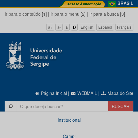
BRASIL
Ir para o conteúdo [1]
|
Ir para o menu [2]
|
Ir para a busca [3]
a+
a-
a
English
Español
Français
Página Inicial
|
WEBMAIL
|
Mapa do Site
Institucional
Campi