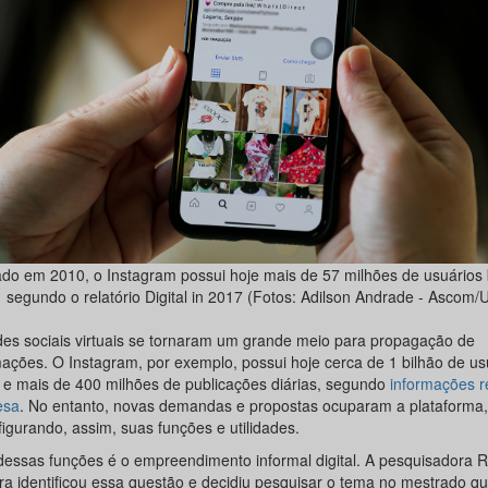
do em 2010, o Instagram possui hoje mais de 57 milhões de usuários b
segundo o relatório Digital in 2017 (Fotos: Adilson Andrade - Ascom/
des sociais virtuais se tornaram um grande meio para propagação de
mações. O Instagram, por exemplo, possui hoje cerca de 1 bilhão de us
s e mais de 400 milhões de publicações diárias, segundo
informações r
esa
. No entanto, novas demandas e propostas ocuparam a plataforma,
igurando, assim, suas funções e utilidades.
essas funções é o empreendimento informal digital. A pesquisadora R
ira identificou essa questão e decidiu pesquisar o tema no mestrado q