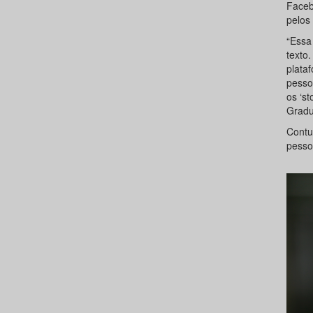
Faceb
pelos 
“Essa
texto
plataf
pesso
os ‘s
Gradu
Contu
pesso