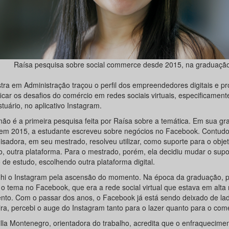
Raísa pesquisa sobre social commerce desde 2015, na graduaçã
tra em Administração traçou o perfil dos empreendedores digitais e p
ficar os desafios do comércio em redes sociais virtuais, especificamen
tuário, no aplicativo Instagram.
não é a primeira pesquisa feita por Raísa sobre a temática. Em sua g
em 2015, a estudante escreveu sobre negócios no Facebook. Contudo
isadora, em seu mestrado, resolveu utilizar, como suporte para o obje
o, outra plataforma. Para o mestrado, porém, ela decidiu mudar o supo
 de estudo, escolhendo outra plataforma digital.
lhi o Instagram pela ascensão do momento. Na época da graduação, p
 o tema no Facebook, que era a rede social virtual que estava em alta
to. Com o passar dos anos, o Facebook já está sendo deixado de lad
ra, percebi o auge do Instagram tanto para o lazer quanto para o comér
lla Montenegro, orientadora do trabalho, acredita que o enfraquecime