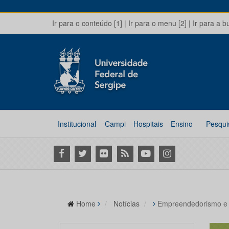
Ir para o conteúdo [1]
|
Ir para o menu [2]
|
Ir para a b
Institucional
Campi
Hospitais
Ensino
Pesqui
Facebook
Twitter
Flickr
RSS
Youtube
Instagram
Home
Notícias
Empreendedorismo e o