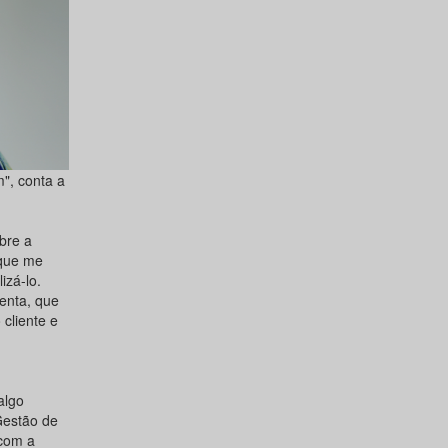
m", conta a
bre a
 que me
izá-lo.
enta, que
cliente e
algo
Gestão de
 com a