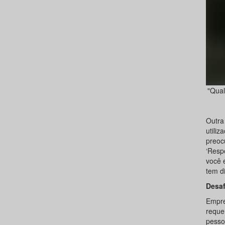
"Qual
Outra
utili
preoc
‘Resp
você 
tem di
Desaf
Empree
reque
pesso