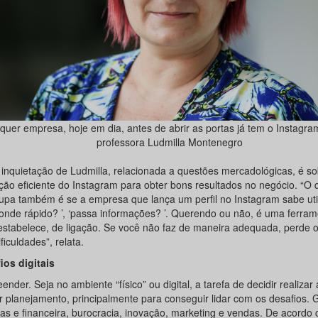
quer empresa, hoje em dia, antes de abrir as portas já tem o Instagra
professora Ludmilla Montenegro
 inquietação de Ludmilla, relacionada a questões mercadológicas, é so
zação eficiente do Instagram para obter bons resultados no negócio. “O
upa também é se a empresa que lança um perfil no Instagram sabe util
onde rápido? ’, ‘passa informações? ’. Querendo ou não, é uma ferram
estabelece, de ligação. Se você não faz de maneira adequada, perde o 
ficuldades”, relata.
ios digitais
nder. Seja no ambiente “físico” ou digital, a tarefa de decidir realizar 
r planejamento, principalmente para conseguir lidar com os desafios. 
as e financeira, burocracia, inovação, marketing e vendas. De acordo