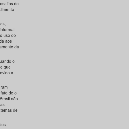
esafios do
ndimento
ões,
informal,
 o uso do
ada aos
namento da
quando o
ce que
evido a
agram
fato de o
Brasil não
tas
stemas de
dos