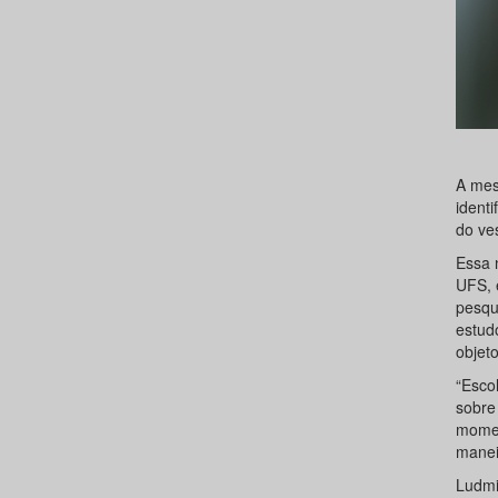
A mes
identi
do ves
Essa 
UFS, 
pesqu
estud
objeto
“Esco
sobre
momen
manei
Ludmi