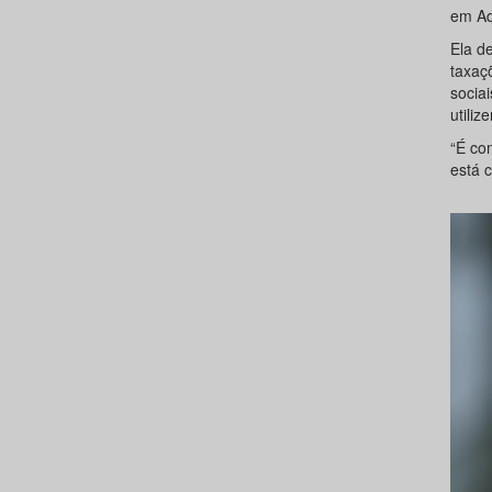
em Ad
Ela d
taxaç
socia
utiliz
“É co
está c