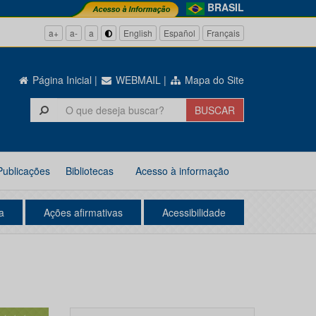
BRASIL
a+
a-
a
English
Español
Français
Página Inicial
|
WEBMAIL
|
Mapa do Site
Publicações
Bibliotecas
Acesso à informação
a
Ações afirmativas
Acessibilidade