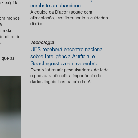
z exigida
combate ao abandono
A equipe da Diacom segue com
alimentação, monitoramento e cuidados
 tem menos
diários
a
ina da
ão olhando
Tecnologia
s-
UFS receberá encontro nacional
sobre Inteligência Artificial e
a que as
Sociolinguística em setembro
Evento irá reunir pesquisadores de todo
o país para discutir a importância de
dados linguísticos na era da IA