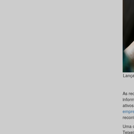
Lança
As re
infor
ativo
empr
reconf
Uma d
Teixe