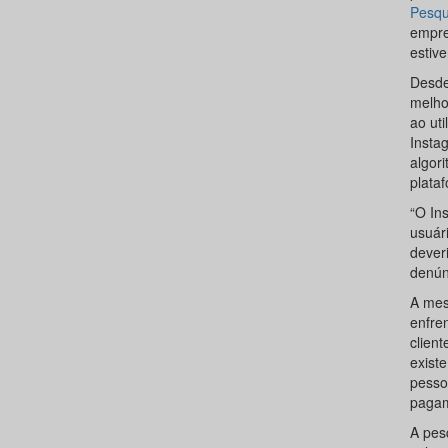
Pesqu
empre
estiv
Desde
melho
ao uti
Insta
algor
plata
“O In
usuár
dever
denún
A mes
enfre
clien
exist
pesso
pagam
A pes