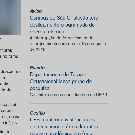
Aviso
Campus de São Cristóvão terá
desligamento programado de
energia elétrica
A interrupção do fornecimento de
o
energia acontecerá no dia 15 de agosto
de 2026
rocurou
te no ramo
Evento
raduação na
Departamento de Terapia
, a
Ocupacional lança grupo de
to de
pesquisa
rte do
Cerimônia contou com docente da UFPR
esquisei
 naquele
Gestão
o e, dessa
UFS mantém assistência aos
cio”, diz.
animais comunitários durante o
nto do
recesso acadêmico e reforça