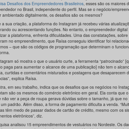
isa Desafios dos Empreendedores Brasileiros
, esses são os maiores d
endedor no Brasil, independente do perfil. Mas se o negócio/empree
er ambientado digitalmente, os desafios são os mesmos?
 a sua criação, a plataforma do Instagram já recebeu várias atualizaç
rando ou acrescentando funções. No entanto, o empreendedor digital 
lizar a plataforma, enfrenta dificuldades. Uma das constatações, sobre
gram no empreendimento, que Raísa conseguiu identificar foi relacion
itmos – que são os códigos de programação que determinam o funcio
forma.
stagram só mostra o que o usuário curte, a ferramenta “patrocinado” [
io paga para aumentar o alcance de uma publicação] não tem o alcan
ia, curtidas e comentários misturados e postagens que desaparecem d
cias”, explica Raísa.
tra, em seu trabalho, indica que os desafios que os negócios no Inst
ntam são os mesmos do comércio eletrônico em geral. Ela conta que o 
te não ver a peça de roupa gerava dúvidas sobre o tamanho, já que no 
e um padrão. Além disso, a forma de pagamento dificulta a venda. “Mui
as têm medo de passar dados de cartão de crédito, mesmo com os si
entos eletrônicos”, diz.
quisa analisou 15 empreendimentos de vestuários no Nordeste. Os da