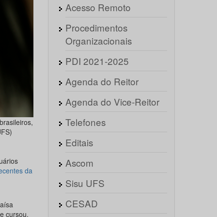
Acesso Remoto
Procedimentos
Organizacionais
PDI 2021-2025
Agenda do Reitor
Agenda do Vice-Reitor
Telefones
rasileiros,
UFS)
Editais
uários
Ascom
ecentes da
Sisu UFS
CESAD
aísa
ue cursou,