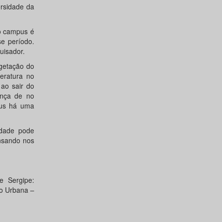
ersidade da
 o campus é
se período.
uisador.
getação do
peratura no
 ao sair do
ença de no
pus há uma
idade pode
ensando nos
e Sergipe:
ção Urbana –