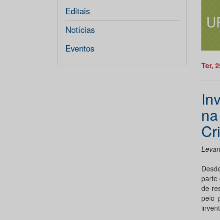
Editais
U
Notícias
Eventos
Ter, 
In
na
Cr
Levan
Desde
parte
de re
pelo 
inven