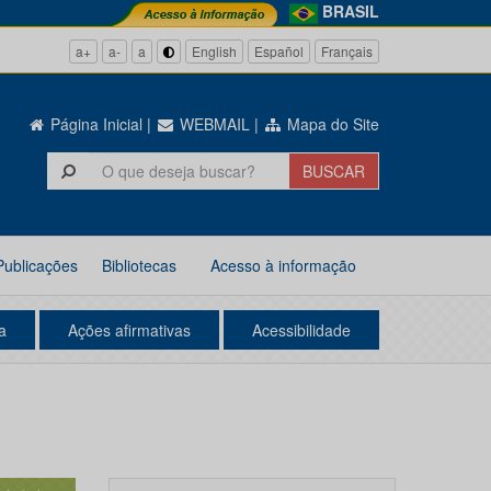
BRASIL
a+
a-
a
English
Español
Français
Página Inicial
|
WEBMAIL
|
Mapa do Site
Publicações
Bibliotecas
Acesso à informação
a
Ações afirmativas
Acessibilidade