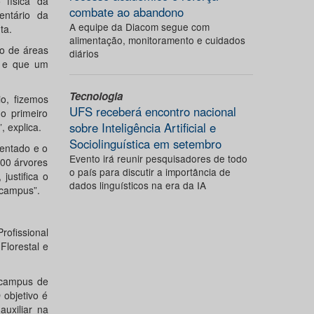
 física da
combate ao abandono
entário da
A equipe da Diacom segue com
ta.
alimentação, monitoramento e cuidados
o de áreas
diários
o e que um
Tecnologia
o, fizemos
UFS receberá encontro nacional
o primeiro
sobre Inteligência Artificial e
, explica.
Sociolinguística em setembro
mentado e o
Evento irá reunir pesquisadores de todo
100 árvores
o país para discutir a importância de
ustifica o
dados linguísticos na era da IA
 campus”.
ofissional
lorestal e
 campus de
 objetivo é
uxiliar na