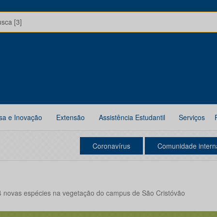
usca [3]
sa e Inovação
Extensão
Assistência Estudantil
Serviços
Coronavírus
Comunidade intern
 24 novas espécies na vegetação do campus de São Cristóvão