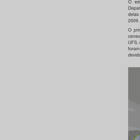
O es
Depar
delas
2009.
O pri
censo
UFS, 
foram
devido