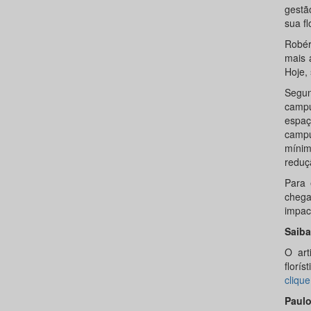
gestã
sua fl
Robér
mais 
Hoje,
Segun
campu
espaç
campu
mínim
reduç
Para 
chega
impac
Saiba
O art
florís
clique
Paulo