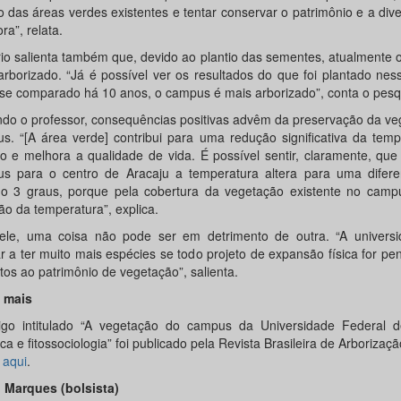
o das áreas verdes existentes e tentar conservar o patrimônio e a div
ora”, relata.
io salienta também que, devido ao plantio das sementes, atualmente
arborizado. “Já é possível ver os resultados do que foi plantado nes
 se comparado há 10 anos, o campus é mais arborizado”, conta o pesq
do o professor, consequências positivas advêm da preservação da ve
s. “[A área verde] contribui para uma redução significativa da tem
o e melhora a qualidade de vida. É possível sentir, claramente, que
s para o centro de Aracaju a temperatura altera para uma difer
o 3 graus, porque pela cobertura da vegetação existente no cam
ão da temperatura”, explica.
ele, uma coisa não pode ser em detrimento de outra. “A univers
r a ter muito mais espécies se todo projeto de expansão física for p
tos ao patrimônio de vegetação”, salienta.
 mais
igo intitulado “A vegetação do campus da Universidade Federal d
tica e fitossociologia” foi publicado pela Revista Brasileira de Arboriza
 aqui
.
 Marques (bolsista)