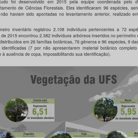
tudo foi desenvolvido em 2015 pela equipe coordenada pelo d
tamento de Ciências Florestais. Eles identificaram 96 espécies, se
 não haviam sido apontadas no levantamento anterior, realizado en
meiro inventário registrou 2.108 indivíduos pertencentes a 72 espé
 de 2015 encontrou 2.382 indivíduos arbóreos inseridos no perímetro
distribuídos em 26 famílias botânicas, 76 gêneros e 96 espécies, 9 da
 identificadas (7 por não apresentarem material botânico completo
 à ausência de copa, impossibilitando sua identificação).