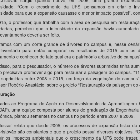
ristóvão surgiu quando houve, em 2005, uma grande expansão
rsidade. “Com o crescimento da UFS, pensamos em criar o inv
rsidade para que a expansão causasse o menor impacto possível”, con
15, o professor, que trabalha com a área de pesquisa em restauraçã
dadas, percebeu que a intensidade da expansão havia aumentad
evantamento deveria ser feito.
vamos com um corte grande de árvores no campus e, nesse cenári
 inventário para então comparar os resultados de 2015 com os d
tamento e conhecer de fato qual era o patrimônio arbustivo do campus”
disso, para o pesquisador, o número de árvores suprimidas tinha au
to precisava promover algo para restaurar a paisagem do campus. “1
 suprimidas entre 2008 e 2015, um terço da vegetação do campus”, j
ssor Robério Anastácio, sobre o projeto “Restauração da paisagem do
auração
lados ao Programa de Apoio do Desenvolvimento da Aprendizagem Pr
AP), uma equipe composta por alunos de graduação da Engenharia F
ômica, plantou sementes no campus no período entre 2007 e 2009.
fessor relata que desde 2005, os processos de expansão física do
ristóvão são constantes e que o projeto possui diversos objetivos. “O
uir os impactos ambientais que o crescimento da UFS pode trazer, a