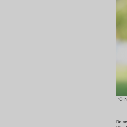
"O i
De ac