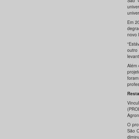
São C
unive
unive
Em 20
degra
novo l
“Está
outro
levan
Além 
proje
foram
profe
Rest
Vincu
(PROD
Agron
O pro
São C
dimin