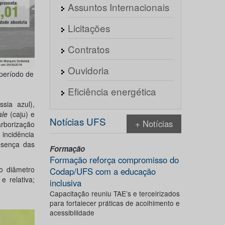
Assuntos Internacionais
Licitações
Contratos
Ouvidoria
 período de
Eficiência energética
sia azul),
ale
(caju) e
Notícias UFS
+ Notícias
rborização
incidência
esença das
Formação
Formação reforça compromisso do
o diâmetro
Codap/UFS com a educação
 relativa;
inclusiva
Capacitação reuniu TAE’s e terceirizados
para fortalecer práticas de acolhimento e
acessibilidade