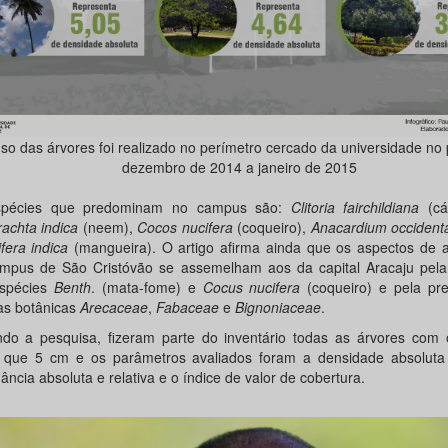
so das árvores foi realizado no perímetro cercado da universidade no
dezembro de 2014 a janeiro de 2015
spécies que predominam no campus são:
Clitoria fairchildiana
(cás
rachta indica
(neem),
Cocos nucifera
(coqueiro),
Anacardium occident
fera indica
(mangueira). O artigo afirma ainda que os aspectos de a
mpus de São Cristóvão se assemelham aos da capital Aracaju pela 
espécies
Benth
. (mata-fome) e
Cocus nucifera
(coqueiro) e pela pr
ias botânicas
Arecaceae
,
Fabaceae
e
Bignoniaceae
.
do a pesquisa, fizeram parte do inventário todas as árvores com 
 que 5 cm e os parâmetros avaliados foram a densidade absoluta e
ncia absoluta e relativa e o índice de valor de cobertura.