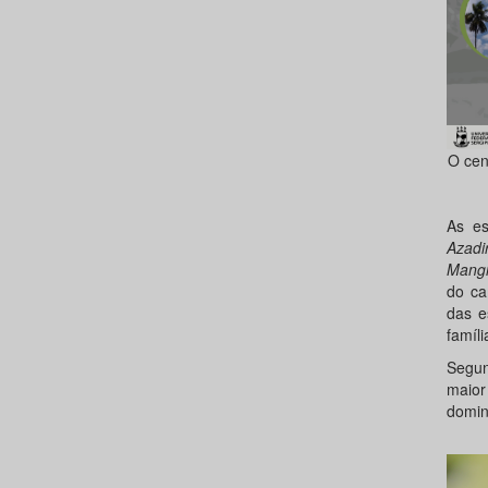
O cen
As e
Azadi
Mangi
do ca
das 
famíl
Segun
maior
dominâ