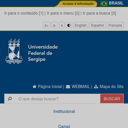
BRASIL
Ir para o conteúdo [1]
|
Ir para o menu [2]
|
Ir para a busca [3]
a+
a-
a
English
Español
Français
Página Inicial
|
WEBMAIL
|
Mapa do Site
Institucional
Campi