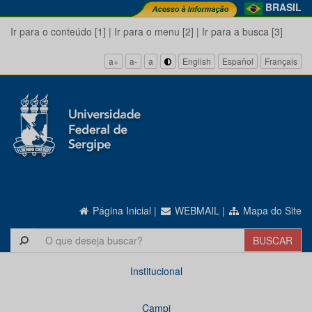
BRASIL
Ir para o conteúdo [1]
|
Ir para o menu [2]
|
Ir para a busca [3]
a+
a-
a
English
Español
Français
Página Inicial
|
WEBMAIL
|
Mapa do Site
Institucional
Campi