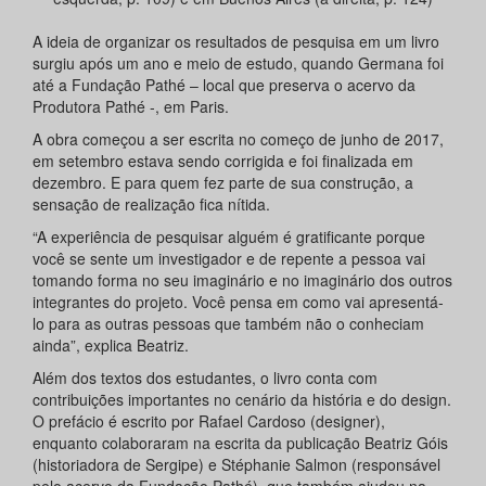
A ideia de organizar os resultados de pesquisa em um livro
surgiu após um ano e meio de estudo, quando Germana foi
até a Fundação Pathé – local que preserva o acervo da
Produtora Pathé -, em Paris.
A obra começou a ser escrita no começo de junho de 2017,
em setembro estava sendo corrigida e foi finalizada em
dezembro. E para quem fez parte de sua construção, a
sensação de realização fica nítida.
“A experiência de pesquisar alguém é gratificante porque
você se sente um investigador e de repente a pessoa vai
tomando forma no seu imaginário e no imaginário dos outros
integrantes do projeto. Você pensa em como vai apresentá-
lo para as outras pessoas que também não o conheciam
ainda”, explica Beatriz.
Além dos textos dos estudantes, o livro conta com
contribuições importantes no cenário da história e do design.
O prefácio é escrito por Rafael Cardoso (designer),
enquanto colaboraram na escrita da publicação Beatriz Góis
(historiadora de Sergipe) e Stéphanie Salmon (responsável
pelo acervo da Fundação Pathé), que também ajudou na