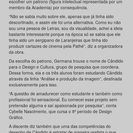
escolher um patrono (figura intelectual representada por um
membro da Academia) por consequência.
“Não se sabia muito sobre ele, apenas que já tinha sido
descortinado, e assim ele foi uma alternativa. Como eu não
sou uma pessoa de Letras, sou da visualidade, achei a ideia
bastante interessante porque na época só se sabia que ele
tinha sido um sergipano de Laranjeiras que tinha ido
produzir cartazes de cinema pela Pathé”, diz a organizadora
da obra.
Da escolha do patrono, Germana trouxe o nome de Cândido
para o Design e Cultura, grupo de pesquisa que coordena.
Dessa forma, ela e os três alunos foram estudando Cândido
através da linha “Análise e produção da imagem”, destinada
exclusivamente para isso.
“A questão de amadurecer como estudante e também como
profissional foi sensacional. Eu comecei esse projeto sem
pretensão alguma e saí apaixonada por pesquisa”, conta
Cybelle Nascimento, que cursa o 8º período de Design
Gráfico.
A discente diz também que uma das competências do
desenho de Cândido é retratar de maneira realista o que