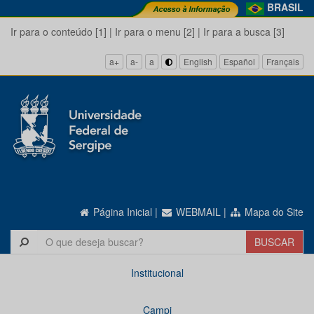
BRASIL
Ir para o conteúdo [1]
|
Ir para o menu [2]
|
Ir para a busca [3]
a+
a-
a
English
Español
Français
Página Inicial
|
WEBMAIL
|
Mapa do Site
Institucional
Campi