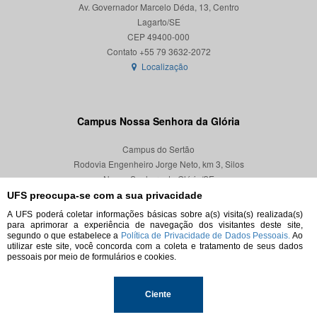
Av. Governador Marcelo Déda, 13, Centro
Lagarto/SE
CEP 49400-000
Localização
Campus Nossa Senhora da Glória
Campus do Sertão
Rodovia Engenheiro Jorge Neto, km 3, Silos
Nossa Senhora da Glória/SE
CEP 49680-000
UFS preocupa-se com a sua privacidade
A UFS poderá coletar informações básicas sobre a(s) visita(s) realizada(s)
Localização
para aprimorar a experiência de navegação dos visitantes deste site,
segundo o que estabelece a
Política de Privacidade de Dados Pessoais.
Ao
utilizar este site, você concorda com a coleta e tratamento de seus dados
pessoais por meio de formulários e cookies.
© 2026. Todos os direitos reservados.
Ciente
Universidade Federal de Sergipe.