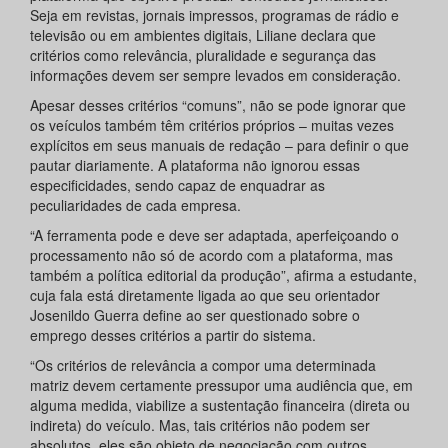
Seja em revistas, jornais impressos, programas de rádio e
televisão ou em ambientes digitais, Liliane declara que
critérios como relevância, pluralidade e segurança das
informações devem ser sempre levados em consideração.
Apesar desses critérios “comuns”, não se pode ignorar que
os veículos também têm critérios próprios – muitas vezes
explícitos em seus manuais de redação – para definir o que
pautar diariamente. A plataforma não ignorou essas
especificidades, sendo capaz de enquadrar as
peculiaridades de cada empresa.
“A ferramenta pode e deve ser adaptada, aperfeiçoando o
processamento não só de acordo com a plataforma, mas
também a política editorial da produção”, afirma a estudante,
cuja fala está diretamente ligada ao que seu orientador
Josenildo Guerra define ao ser questionado sobre o
emprego desses critérios a partir do sistema.
“Os critérios de relevância a compor uma determinada
matriz devem certamente pressupor uma audiência que, em
alguma medida, viabilize a sustentação financeira (direta ou
indireta) do veículo. Mas, tais critérios não podem ser
absolutos, eles são objeto de negociação com outros