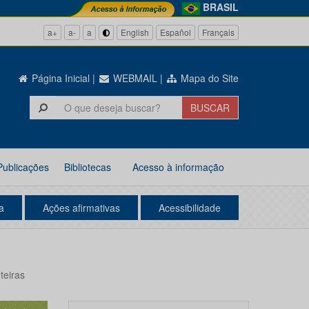
BRASIL
a+
a-
a
English
Español
Français
Página Inicial
|
WEBMAIL
|
Mapa do Site
Publicações
Bibliotecas
Acesso à informação
a
Ações afirmativas
Acessibilidade
teiras