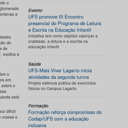
ndo o
Aglomerado
Evento
entenas a
UFS promove III Encontro
presencial do Programa de Leitura
e Escrita na Educação Infantil
Iniciativa tem como objetivo valorizar a
edades
oralidade, a leitura e a escrita na
ção do
educação infantil
s de
 explica a
Saúde
UFS-Mais Viver Lagarto inicia
bre o
atividades da segunda turma
sos em
Projeto estimula prática de exercícios
 sobre o
físicos no Campus Lagarto
ossa
ainda está
Formação
o difícil
Formação reforça compromisso do
e massa e
Codap/UFS com a educação
inclusiva