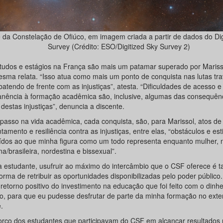
 da Constelação de Ofiúco, em imagem criada a partir de dados do Dig
Survey (Crédito: ESO/Digitized Sky Survey 2)
tudos e estágios na França são mais um patamar superado por Mariss
esma relata. “Isso atua como mais um ponto de conquista nas lutas tr
atendo de frente com as injustiças”, atesta. “Dificuldades de acesso e
nência à formação acadêmica são, inclusive, algumas das consequên
destas injustiças”, denuncia a discente.
passo na vida acadêmica, cada conquista, são, para Marissol, atos de
tamento e resiliência contra as injustiças, entre elas, “obstáculos e es
uídos ao que minha figura como um todo representa enquanto mulher, 
na/brasileira, nordestina e bissexual”.
a estudante, usufruir ao máximo do intercâmbio que o CSF oferece é
rma de retribuir as oportunidades disponibilizadas pelo poder público.
retorno positivo do investimento na educação que foi feito com o dinhe
co, para que eu pudesse desfrutar de parte da minha formação no exter
.
orço dos estudantes que participavam do CSF em alcançar resultados