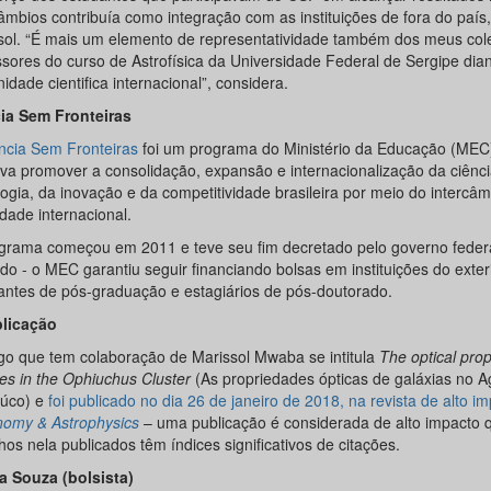
âmbios contribuía como integração com as instituições de fora do país,
sol. “É mais um elemento de representatividade também dos meus col
ssores do curso de Astrofísica da Universidade Federal de Sergipe dia
dade cientifica internacional”, considera.
ia Sem Fronteiras
ncia Sem Fronteiras
foi um programa do Ministério da Educação (MEC
va promover a consolidação, expansão e internacionalização da ciênci
ogia, da inovação e da competitividade brasileira por meio do intercâm
dade internacional.
grama começou em 2011 e teve seu fim decretado pelo governo feder
do - o MEC garantiu seguir financiando bolsas em instituições do exter
antes de pós-graduação e estagiários de pós-doutorado.
licação
igo que tem colaboração de Marissol Mwaba se intitula
The optical prop
ies in the Ophiuchus Cluster
(As propriedades ópticas de galáxias no 
iúco) e
foi publicado no dia 26 de janeiro de 2018, na revista de alto i
nomy & Astrophysics
– uma publicação é considerada de alto impacto 
hos nela publicados têm índices significativos de citações.
ia Souza (bolsista)