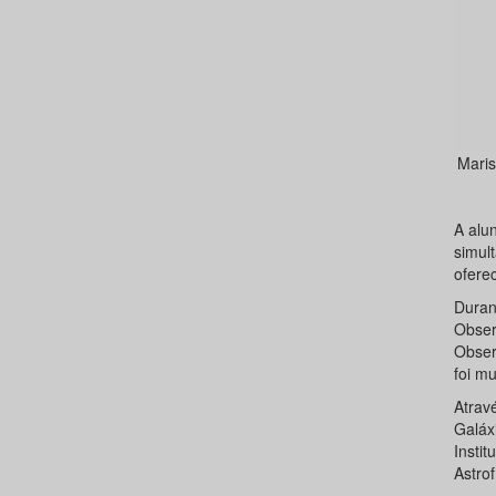
Maris
A alu
simul
oferec
Durant
Obser
Obser
foi mu
Atravé
Galáx
Instit
Astrof