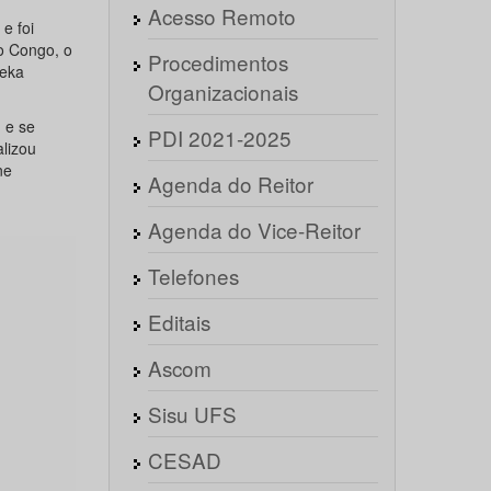
Acesso Remoto
e foi
o Congo, o
Procedimentos
leka
Organizacionais
 e se
PDI 2021-2025
lizou
ne
Agenda do Reitor
Agenda do Vice-Reitor
Telefones
Editais
Ascom
Sisu UFS
CESAD