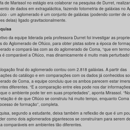
fa de Marissol no estágio era colaborar na pesquisa de Durret, realiza
mento de dados em extragaláctica, fazendo fotometria de galáxias no 
iúco - um aglomerado é um conjunto de galáxias (podendo conter de c
es delas) ligado gravitacionalmente.
quisa
tivo da equipe liderada pela professora Durret foi investigar as propri
as do Aglomerado de Ofiúco, para obter pistas sobre a época de forma
erado e compará-las com as do aglomerado de Coma, “que em termo
 é comparável a Ofiúco, mas dinamicamente é muito mais perturbado”,
.
alogação final do aglomerado contou com 2.818 galáxias. A partir das
mações do catálogo e em comparações com os dados já conhecidos so
erado de Coma, a equipe concluiu que os ambos parecem estar imer
ntes diferentes. “E a comparação entre eles pode nos dar informações
o que o ambiente pode ter em suas propriedades”, aponta Mirassol. “N
pretação é de que Ofiúco se construiu há muito tempo, enquanto Coma 
ocesso de formação”, completa.
quisa, segundo a estudante, deixa também a reflexão de que é um pouc
der como dois aglomerados gigantescos se construíram para serem d
za comparáveis em ambientes tão diferentes.