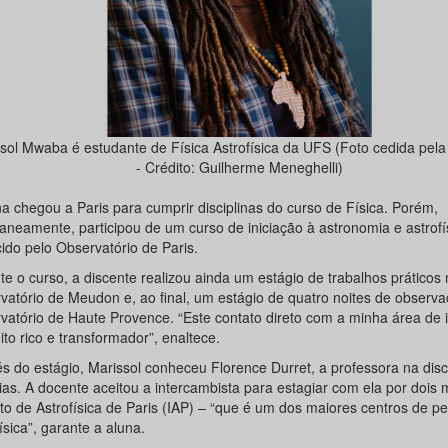
sol Mwaba é estudante de Física Astrofísica da UFS (Foto cedida pela
- Crédito: Guilherme Meneghelli)
na chegou a Paris para cumprir disciplinas do curso de Física. Porém,
taneamente, participou de um curso de iniciação à astronomia e astrofí
ido pelo Observatório de Paris.
e o curso, a discente realizou ainda um estágio de trabalhos práticos 
vatório de Meudon e, ao final, um estágio de quatro noites de observ
vatório de Haute Provence. “Este contato direto com a minha área de 
ito rico e transformador”, enaltece.
s do estágio, Marissol conheceu Florence Durret, a professora na disc
ias. A docente aceitou a intercambista para estagiar com ela por dois
uto de Astrofísica de Paris (IAP) – “que é um dos maiores centros de 
ísica”, garante a aluna.