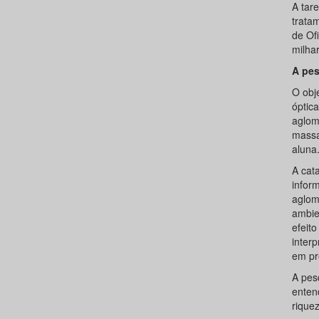
A tare
trata
de Of
milhar
A pes
O obje
óptic
aglom
massa
aluna
A cat
infor
aglom
ambie
efeit
inter
em pr
A pes
enten
rique