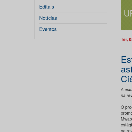
Editais
U
Notícias
Eventos
Ter, 
Es
as
Ci
A est
na re
O pro
promo
Mwaba
estág
na rev