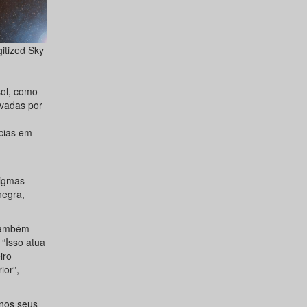
itized Sky
ol, como
avadas por
cias em
tigmas
negra,
 também
 “Isso atua
iro
ior”,
 nos seus