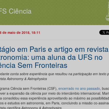
FS Ciência
08 de maio de 2018, 18:11
tágio em Paris e artigo em revista
tronomia: uma aluna da UFS no
ência Sem Fronteiras
udante conta sobre experiência que resultou na participação em texto 
vista Astronomy & Astrophysics
grama Ciência sem Fronteiras (CSF),
encerrado no ano passado
, bus
ver a expansão da ciência por meio do intercâmbio internacional. Mari
 consolidou essa experiência aproveitando ao máximo as possibilida
ios e estudos em astronomia, em Paris, concluindo a missão co-assina
ista científica
Astronomy & Astrophysics
.