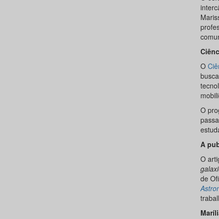
interc
Maris
profe
comuni
Ciênc
O
Ciê
busca
tecnol
mobili
O pro
passa
estud
A pub
O art
galax
de Of
Astro
trabal
Maríl