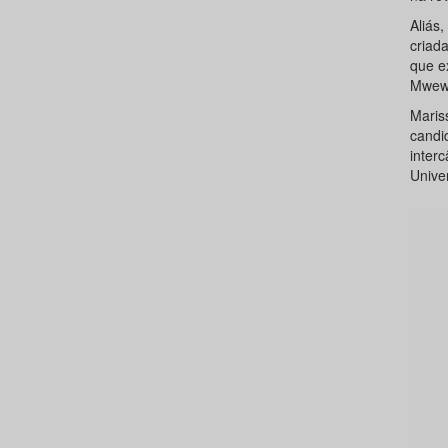
Aliás,
criad
que e
Mwew
Maris
candi
inter
Univer