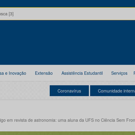
usca [3]
sa e Inovação
Extensão
Assistência Estudantil
Serviços
Coronavírus
Comunidade intern
tigo em revista de astronomia: uma aluna da UFS no Ciência Sem Fron