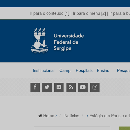
Ir para o conteúdo [1]
|
Ir para o menu [2]
|
Ir para a b
Institucional
Campi
Hospitais
Ensino
Pesqui
Facebook
Twitter
Flickr
RSS
Youtube
Instagram
Home
Notícias
Estágio em Paris e ar