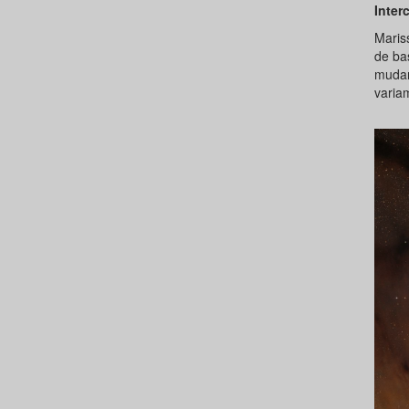
Inter
Maris
de ba
mudan
variam