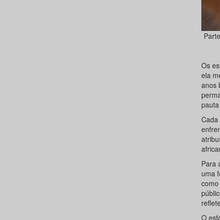
Parte
Os es
ela m
anos b
perma
pauta 
Cada 
enfren
atrib
africa
Para 
uma fo
como 
públi
reflete
O esf