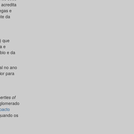
 acredita
egas e
nte da
) que
a e
bio e da
al no ano
ior para
erties of
Aglomerado
mpacto
quando os