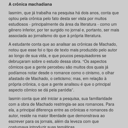
A crônica machadiana
Iasmim, que já trabalha na pesquisa há dois anos, conta que
optou pela crônica pelo fato desta ser vista por muitos
estudiosos - principalmente da área da literatura - como um
gênero inferior, por ter surgido no jornal e, portanto, ser mais
associada ao jornalismo do que à própria literatura.
A estudante conta que ao analisar as crônicas de Machado,
notou que esse foi o tipo de texto mais produzido pelo autor
ao longo de sua vida, e que poucos pesquisadores se
debruçaram sobre o estudo dessa obra. “Os aspectos
cômicos que a gente percebeu são muitos dos quais já
podíamos notar desde o romance como o cinismo, o olhar
afastado de Machado, o ceticismo; mas, em relação à
própria crônica, o que a gente analisou é que o principal
aspecto cômico se dá pela paródia”.
Iasmin conta que até iniciar a pesquisa, sua familiaridade
com a obra de Machado restringia-se aos romances. Para
ela, a principal diferença entre as crônicas e romances do
autor, reside na maior liberdade que demonstrava ao
escrever para os jornais, além da leveza com que
costumava introduzir suas temáticas.