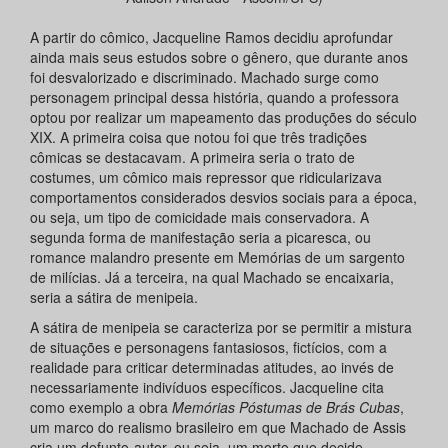
A partir do cômico, Jacqueline Ramos decidiu aprofundar
ainda mais seus estudos sobre o gênero, que durante anos
foi desvalorizado e discriminado. Machado surge como
personagem principal dessa história, quando a professora
optou por realizar um mapeamento das produções do século
XIX. A primeira coisa que notou foi que três tradições
cômicas se destacavam. A primeira seria o trato de
costumes, um cômico mais repressor que ridicularizava
comportamentos considerados desvios sociais para a época,
ou seja, um tipo de comicidade mais conservadora. A
segunda forma de manifestação seria a picaresca, ou
romance malandro presente em Memórias de um sargento
de milícias. Já a terceira, na qual Machado se encaixaria,
seria a sátira de menipeia.
A sátira de menipeia se caracteriza por se permitir a mistura
de situações e personagens fantasiosos, fictícios, com a
realidade para criticar determinadas atitudes, ao invés de
necessariamente indivíduos específicos. Jacqueline cita
como exemplo a obra
Memórias Póstumas de Brás Cubas
,
um marco do realismo brasileiro em que Machado de Assis
cria um defunto-autor, ou seja, um morto que decide