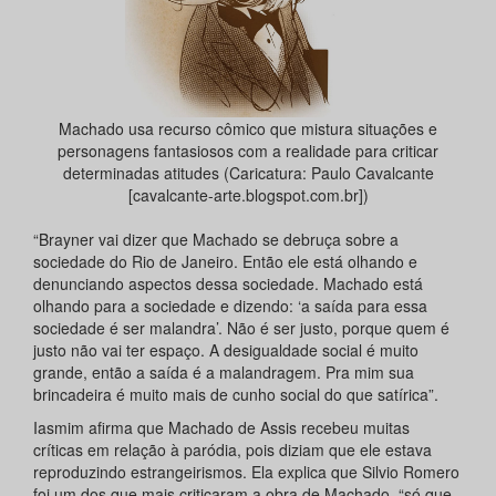
Machado usa recurso cômico que mistura situações e
personagens fantasiosos com a realidade para criticar
determinadas atitudes (Caricatura: Paulo Cavalcante
[cavalcante-arte.blogspot.com.br])
“Brayner vai dizer que Machado se debruça sobre a
sociedade do Rio de Janeiro. Então ele está olhando e
denunciando aspectos dessa sociedade. Machado está
olhando para a sociedade e dizendo: ‘a saída para essa
sociedade é ser malandra’. Não é ser justo, porque quem é
justo não vai ter espaço. A desigualdade social é muito
grande, então a saída é a malandragem. Pra mim sua
brincadeira é muito mais de cunho social do que satírica”.
Iasmim afirma que Machado de Assis recebeu muitas
críticas em relação à paródia, pois diziam que ele estava
reproduzindo estrangeirismos. Ela explica que Silvio Romero
foi um dos que mais criticaram a obra de Machado, “só que