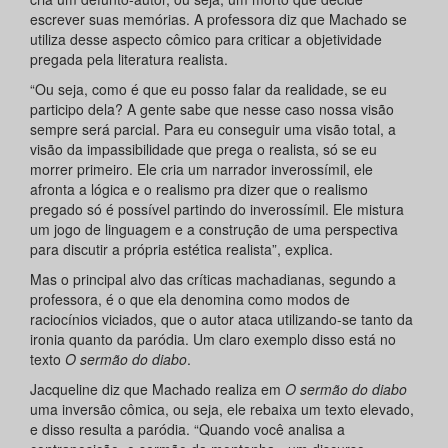
escrever suas memórias. A professora diz que Machado se
utiliza desse aspecto cômico para criticar a objetividade
pregada pela literatura realista.
“Ou seja, como é que eu posso falar da realidade, se eu
participo dela? A gente sabe que nesse caso nossa visão
sempre será parcial. Para eu conseguir uma visão total, a
visão da impassibilidade que prega o realista, só se eu
morrer primeiro. Ele cria um narrador inverossímil, ele
afronta a lógica e o realismo pra dizer que o realismo
pregado só é possível partindo do inverossímil. Ele mistura
um jogo de linguagem e a construção de uma perspectiva
para discutir a própria estética realista”, explica.
Mas o principal alvo das críticas machadianas, segundo a
professora, é o que ela denomina como modos de
raciocínios viciados, que o autor ataca utilizando-se tanto da
ironia quanto da paródia. Um claro exemplo disso está no
texto
O sermão do diabo
.
Jacqueline diz que Machado realiza em
O sermão do diabo
uma inversão cômica, ou seja, ele rebaixa um texto elevado,
e disso resulta a paródia. “Quando você analisa a