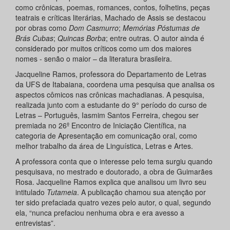
como crônicas, poemas, romances, contos, folhetins, peças
teatrais e críticas literárias, Machado de Assis se destacou
por obras como
Dom Casmurro
;
Memórias Póstumas de
Brás Cubas
;
Quincas Borba
; entre outras. O autor ainda é
considerado por muitos críticos como um dos maiores
nomes - senão o maior – da literatura brasileira.
Jacqueline Ramos, professora do Departamento de Letras
da UFS de Itabaiana, coordena uma pesquisa que analisa os
aspectos cômicos nas crônicas machadianas. A pesquisa,
realizada junto com a estudante do 9° período do curso de
Letras – Português, Iasmim Santos Ferreira, chegou ser
premiada no 26º Encontro de Iniciação Científica, na
categoria de Apresentação em comunicação oral, como
melhor trabalho da área de Linguística, Letras e Artes.
A professora conta que o interesse pelo tema surgiu quando
pesquisava, no mestrado e doutorado, a obra de Guimarães
Rosa. Jacqueline Ramos explica que analisou um livro seu
intitulado
Tutameia
. A publicação chamou sua atenção por
ter sido prefaciada quatro vezes pelo autor, o qual, segundo
ela, “nunca prefaciou nenhuma obra e era avesso a
entrevistas”.