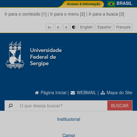
BRASIL
Ir para o conteúdo [1]
|
Ir para o menu [2]
|
Ir para a busca [3]
a+
a-
a
English
Español
Français
Página Inicial
|
WEBMAIL
|
Mapa do Site
Institucional
Campi