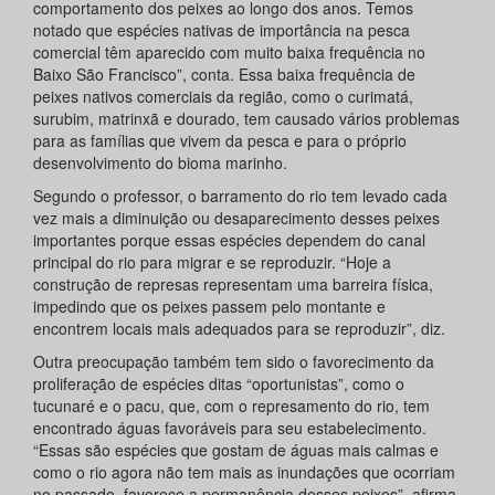
comportamento dos peixes ao longo dos anos. Temos
notado que espécies nativas de importância na pesca
comercial têm aparecido com muito baixa frequência no
Baixo São Francisco”, conta. Essa baixa frequência de
peixes nativos comerciais da região, como o curimatá,
surubim, matrinxã e dourado, tem causado vários problemas
para as famílias que vivem da pesca e para o próprio
desenvolvimento do bioma marinho.
Segundo o professor, o barramento do rio tem levado cada
vez mais a diminuição ou desaparecimento desses peixes
importantes porque essas espécies dependem do canal
principal do rio para migrar e se reproduzir. “Hoje a
construção de represas representam uma barreira física,
impedindo que os peixes passem pelo montante e
encontrem locais mais adequados para se reproduzir”, diz.
Outra preocupação também tem sido o favorecimento da
proliferação de espécies ditas “oportunistas”, como o
tucunaré e o pacu, que, com o represamento do rio, tem
encontrado águas favoráveis para seu estabelecimento.
“Essas são espécies que gostam de águas mais calmas e
como o rio agora não tem mais as inundações que ocorriam
no passado, favorece a permanência desses peixes”, afirma