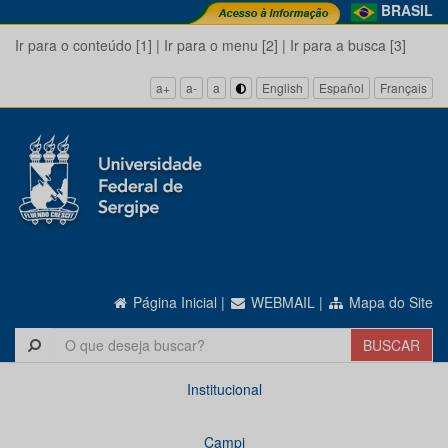
BRASIL
Ir para o conteúdo [1]
|
Ir para o menu [2]
|
Ir para a busca [3]
a+
a-
a
English
Español
Français
Página Inicial
|
WEBMAIL
|
Mapa do Site
Institucional
Campi