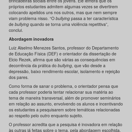
brincadeiras sociais entre os jovens. Ele lembra que os
próprios estudantes admitem algumas vezes se divertirem
colocando apelidos uns nos outros, mas que nem sempre
viam problema nisso. “O
bullying
passa a ter característica
de
bullying
quando se torna uma violência repetitiva”,
conclui.
Abordagem inovadora
Luiz Alselmo Menezes Santos, professor do Departamento
de Educação Física (DEF) e orientador da dissertação de
Elcio Rezek, afirma que são várias as consequências em
decorrência da prática do
bullying
, que vão desde a
depressão, baixo rendimento escolar, isolamento e rejeição
dos pares.
Como forma de sanar o problema, o orientador pensa que
cada professor poderia tentar relacionar sua matéria ao
tema de maneira transversal, além de promover seminários
em relação ao assunto, envolvendo os alunos e incentivando
os estudantes a pesquisarem sobre temáticas relacionadas
ao respeito pelo outro enquanto sujeito.
O professor acredita que a pesquisa é inovadora em relação
às outras já feitas sobre o tema, pela abordagem escolhida.