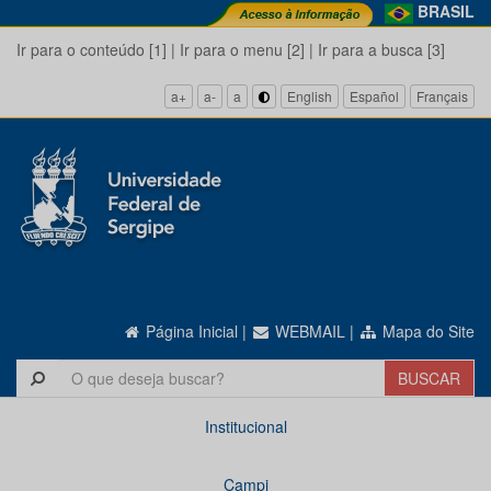
BRASIL
Ir para o conteúdo [1]
|
Ir para o menu [2]
|
Ir para a busca [3]
a+
a-
a
English
Español
Français
Página Inicial
|
WEBMAIL
|
Mapa do Site
Institucional
Campi