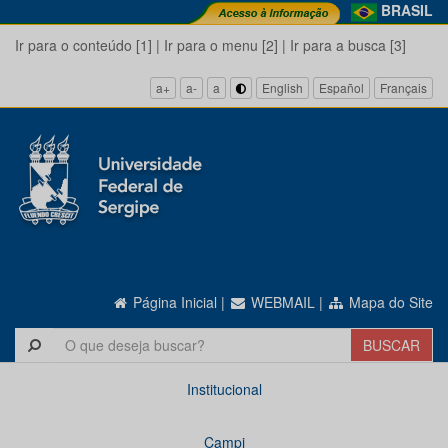
BRASIL
Ir para o conteúdo [1]
|
Ir para o menu [2]
|
Ir para a busca [3]
a+
a-
a
English
Español
Français
Página Inicial
|
WEBMAIL
|
Mapa do Site
Institucional
Campi