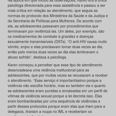
psicóloga direcionada para essa assistência e passou a ser
mais crítica em relação ao atendimento, que seguia as
normas do protocolo dos Ministérios da Saúde e da Justiça e
da Secretaria de Políticas para Mulheres. De acordo com
ela, as adolescentes passavam por procedimentos que
terminavam por revitimizá-las. Um deles, por exemplo, são
os medicamentos de combate à gravidez e doenças
sexualmente transmissíveis (DSTs). “O anti-HIV causa muito
vômito, enjoo e elas precisavam tomar duas vezes ao dia,
então pelo menos duas vezes ao dia elas lembravam o
abuso sofrido”, destaca a psicóloga.
Karen começou a perceber que esse tipo de atendimento
desencadeava uma violência institucional para as
adolescentes, que por muitas vezes se recusavam a receber
o atendimento. “Esse serviço é importantíssimo porque a
violência não escolhe horário, mas eu também via o quanto
as adolescentes eram punidas e encaixadas em um perfil de
vítimas de violência sexual porque a lei decreta isso. Elas
eram bombardeadas por uma sequência de violências a
partir desses protocolos porque eram elas que iriam para a
delegacia, tirariam a roupa no IML e receberiam os