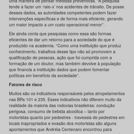
uma maneira de pensar medidas preventivas. “A pesquisa
tende a fazer um ‘raio-x’ nos acidentes de trânsito. De posse
desses dados, as autoridades competentes podem fazer
intervenções específicas e de forma mais eficiente, gerando
um maior impacto a um custo operacional menor”.
Ele ainda conta que pesquisas como essa são formas
eficientes de dar um retorno para a sociedade do que é
produzido na academia. “Como uma instituição que produz
conhecimento, trabalhos desse tipo não só promovem a
qualificação de pessoas, ação que foi cumprida com a
formação de um doutor, mas também devolve à população
que financia a instituição dados que podem fomentar
políticas em benefício da sociedade”.
Fatores de risco
Muitos são os indicativos responsáveis pelos atropelamentos
nas BRs 101 e 235. Esses indicativos não diferem muito da
realidade da maioria das rodovias brasileiras: condução
perigosa, consumo de bebida alcoólica – tanto por
motoristas quanto por pedestres - travessia de pedestres em
locais inapropriados e evasão dos motoristas são alguns
apontamentos que Andréia Centenaro encontrou para