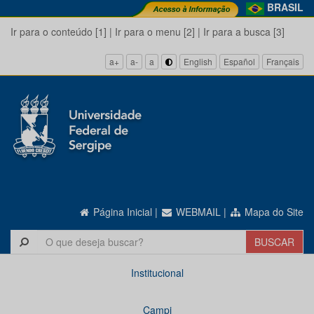
BRASIL
Ir para o conteúdo [1]
|
Ir para o menu [2]
|
Ir para a busca [3]
a+
a-
a
English
Español
Français
Página Inicial
|
WEBMAIL
|
Mapa do Site
Institucional
Campi