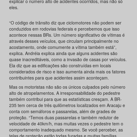
explicar o número alto de acidentes ocorridos, mas não só
eles.
“O código de trânsito diz que ciclomotores não podem ser
conduzidos em rodovias federais e percebemos que isso
acontece nessas BRs. Um número significativo de vítimas é
através desses veículos, que circulam principalmente no
acostamento, onde comumente a vítima também está”,
explica. Andréia explica ainda que alguns acidentes são
quase inacreditáveis, como a invasão de casas por veículos.
Ela diz que as edificações são construídas em locais
considerados de risco e isso aumenta ainda mais os fatores
contribuintes para que acidentes assim aconteçam.
Mas os motoristas não são os únicos culpados pelo número
alto de atropelamentos. A irresponsabilidade do pedestre
também contribui para que as estatísticas cresçam. A BR-
235 tem cerca de três quilômetros localizados em Aracaju e
conta com semáforos e passarelas, além de grades de
proteção. “Temos duas passarelas e também redutor de
velocidade de 40km/h, mas muitas vezes o pedestre tem o
comportamento inadequado mesmo. Se você perceber, as
telas de proteção estão todas furadas e muitas famílias