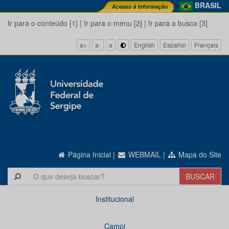
BRASIL
Ir para o conteúdo [1]
|
Ir para o menu [2]
|
Ir para a busca [3]
a+
a-
a
English
Español
Français
Página Inicial
|
WEBMAIL
|
Mapa do Site
Institucional
Campi